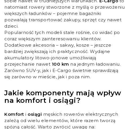
sobie nawet w trudniejszych warunkach.
E-Cargo
to
natomiast rowery stworzone z myślą o przewożeniu
większych ładunków – pojemne bagażniki
pozwalają transportować zakupy, sprzęt czy nawet
dzieci.
Popularność tych modeli stale rośnie, co widać po
coraz większym zainteresowaniu klientów.
Dodatkowe akcesoria – sakwy, kosze – jeszcze
bardziej zwiększają ich praktyczność. Wydajne
akumulatory litowo-jonowe umożliwiają
przejechanie nawet
100 km
na jednym ładowaniu.
Zarówno SUV-y, jak i E-Cargo świetnie sprawdzają
się zarówno w mieście, jak i poza nim.
Jakie komponenty mają wpływ
na komfort i osiągi?
Komfort
i
osiągi
męskich rowerów elektrycznych
zależą od wielu elementów, które razem tworzą
spójną całość. Warto zwrócić uwagę na: