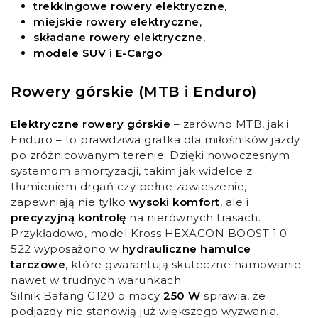
trekkingowe rowery elektryczne
,
miejskie rowery elektryczne
,
składane rowery elektryczne
,
modele SUV i E-Cargo
.
Rowery górskie (MTB i Enduro)
Elektryczne rowery górskie
– zarówno MTB, jak i
Enduro – to prawdziwa gratka dla miłośników jazdy
po zróżnicowanym terenie. Dzięki nowoczesnym
systemom amortyzacji, takim jak widelce z
tłumieniem drgań czy pełne zawieszenie,
zapewniają nie tylko
wysoki komfort
, ale i
precyzyjną kontrolę
na nierównych trasach.
Przykładowo, model Kross HEXAGON BOOST 1.0
522 wyposażono w
hydrauliczne hamulce
tarczowe
, które gwarantują skuteczne hamowanie
nawet w trudnych warunkach.
Silnik Bafang G120 o mocy
250 W
sprawia, że
podjazdy nie stanowią już większego wyzwania.