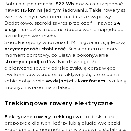
Bateria o pojemności
522 Wh
pozwala przejechać
nawet
115 km
na jednym ładowaniu. Takie rowery są
więc świetnym wyborem na dłuższe wyprawy.
Dodatkowo, szeroki zakres przełożeń – nawet
24
biegi
– umożliwia idealne dopasowanie napędu do
aktualnych warunków.
Szerokie opony w rowerach MTB gwarantują lepszą
przyczepność
i
stabilność
. Silnik generuje spory
moment obrotowy, co ułatwia pokonywanie
stromych podjazdów
. Nic dziwnego, że
elektryczne rowery górskie zyskują coraz więcej
zwolenników wśród osób aktywnych, które cenią
sobie połączenie
wydajności
z
komfortem
i szukają
mocnych wrażeń na szlakach.
Trekkingowe rowery elektryczne
Elektryczne rowery trekkingowe
to doskonała
propozycja dla tych, którzy lubią długie wycieczki.
Ergonomiczna geometria ramy zapewnia stabilność