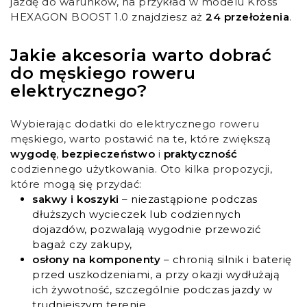
jazdę do warunków, na przykład w modelu Kross
HEXAGON BOOST 1.0 znajdziesz aż
24 przełożenia
.
Jakie akcesoria warto dobrać
do męskiego roweru
elektrycznego?
Wybierając dodatki do elektrycznego roweru
męskiego, warto postawić na te, które zwiększą
wygodę
,
bezpieczeństwo
i
praktyczność
codziennego użytkowania. Oto kilka propozycji,
które mogą się przydać:
sakwy i koszyki
– niezastąpione podczas
dłuższych wycieczek lub codziennych
dojazdów, pozwalają wygodnie przewozić
bagaż czy zakupy,
osłony na komponenty
– chronią silnik i baterię
przed uszkodzeniami, a przy okazji wydłużają
ich żywotność, szczególnie podczas jazdy w
trudniejszym terenie,