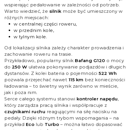
wspierając pedałowanie w zależności od potrzeb.
Warto wiedzieć, że
silnik
może być umieszczony w
różnych miejscach:
w centralnej części roweru,
w przednim kole,
w tylnym kole.
Od lokalizacji silnika zależy charakter prowadzenia i
zachowanie roweru na trasie.
Przykładowo, popularny silnik
Bafang G120
o mocy
do
250 W
ułatwia pokonywanie podjazdów i długich
dystansów. Z kolei bateria o pojemności
522 Wh
pozwala przejechać nawet
115 km
bez konieczności
ładowania – to świetny wynik zarówno w mieście,
jak i poza nim.
Serce całego systemu stanowi
kontroler napędu
,
który zarządza pracą silnika i współpracuje z
czujnikami ruchu
reagującymi na siłę nacisku na
pedały. Dzięki różnym trybom wspomagania – na
przykład
Eco
lub
Turbo
– można łatwo dopasować