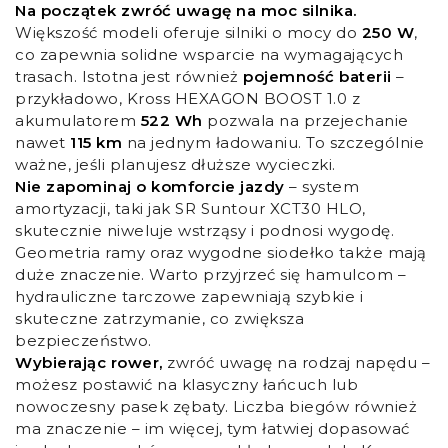
Na początek zwróć uwagę na moc silnika.
Większość modeli oferuje silniki o mocy do
250 W
,
co zapewnia solidne wsparcie na wymagających
trasach. Istotna jest również
pojemność baterii
–
przykładowo, Kross HEXAGON BOOST 1.0 z
akumulatorem
522 Wh
pozwala na przejechanie
nawet
115 km
na jednym ładowaniu. To szczególnie
ważne, jeśli planujesz dłuższe wycieczki.
Nie zapominaj o komforcie jazdy
– system
amortyzacji, taki jak SR Suntour XCT30 HLO,
skutecznie niweluje wstrząsy i podnosi wygodę.
Geometria ramy oraz wygodne siodełko także mają
duże znaczenie. Warto przyjrzeć się hamulcom –
hydrauliczne tarczowe zapewniają szybkie i
skuteczne zatrzymanie, co zwiększa
bezpieczeństwo.
Wybierając rower,
zwróć uwagę na rodzaj napędu –
możesz postawić na klasyczny łańcuch lub
nowoczesny pasek zębaty. Liczba biegów również
ma znaczenie – im więcej, tym łatwiej dopasować