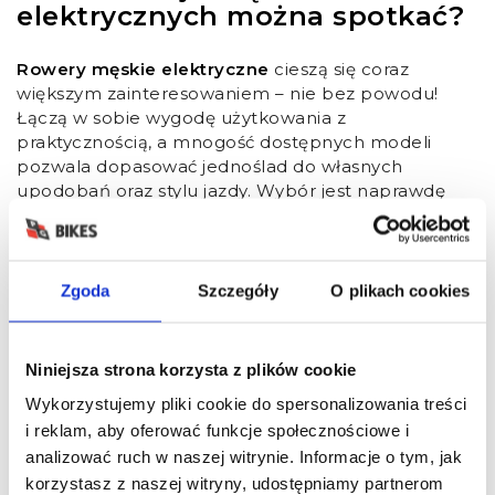
elektrycznych można spotkać?
Rowery męskie elektryczne
cieszą się coraz
większym zainteresowaniem – nie bez powodu!
Łączą w sobie wygodę użytkowania z
praktycznością, a mnogość dostępnych modeli
pozwala dopasować jednoślad do własnych
upodobań oraz stylu jazdy. Wybór jest naprawdę
szeroki, więc każdy znajdzie coś dla siebie.
rowery górskie
– zarówno MTB, jak i Enduro,
stworzone z myślą o wymagających
trasach,posiadają mocne silniki i wytrzymałe
Zgoda
Szczegóły
O plikach cookies
ramy, dzięki czemu świetnie sprawdzają się na
stromych podjazdach i kamienistych ścieżkach,
rowery trekkingowe
– idealne dla tych, którzy
Niniejsza strona korzysta z plików cookie
planują dłuższe wyprawy,
Wykorzystujemy pliki cookie do spersonalizowania treści
rowery miejskie
– zaprojektowane z myślą o
i reklam, aby oferować funkcje społecznościowe i
codziennych dojazdach,llekkie ramy i
analizować ruch w naszej witrynie. Informacje o tym, jak
nowoczesne technologie, takie jak
wspomaganie pedałowania, pozwalają
korzystasz z naszej witryny, udostępniamy partnerom