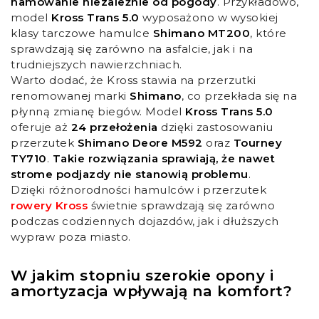
hamowanie niezależnie od pogody
. Przykładowo,
model
Kross Trans 5.0
wyposażono w wysokiej
klasy tarczowe hamulce
Shimano MT200
, które
sprawdzają się zarówno na asfalcie, jak i na
trudniejszych nawierzchniach.
Warto dodać, że Kross stawia na przerzutki
renomowanej marki
Shimano
, co przekłada się na
płynną zmianę biegów. Model
Kross Trans 5.0
oferuje aż
24 przełożenia
dzięki zastosowaniu
przerzutek
Shimano Deore M592
oraz
Tourney
TY710
.
Takie rozwiązania sprawiają, że nawet
strome podjazdy nie stanowią problemu
.
Dzięki różnorodności hamulców i przerzutek
rowery Kross
świetnie sprawdzają się zarówno
podczas codziennych dojazdów, jak i dłuższych
wypraw poza miasto.
W jakim stopniu szerokie opony i
amortyzacja wpływają na komfort?