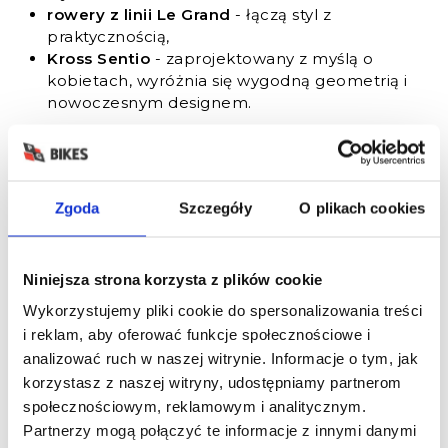
rowery z linii Le Grand
- łączą styl z
praktycznością,
Kross Sentio
- zaprojektowany z myślą o
kobietach, wyróżnia się wygodną geometrią i
nowoczesnym designem.
Każdy z tych modeli łączy
wysoką jakość
wykonania
z
wygodą użytkowania
. Dzięki temu
łatwo dopasować rower do własnych potrzeb i stylu
życia.
Zgoda
Szczegóły
O plikach cookies
Jakie zalety mają rowery
Niniejsza strona korzysta z plików cookie
elektryczne?
Wykorzystujemy pliki cookie do spersonalizowania treści
Rowery elektryczne Kross
to prawdziwa rewolucja
i reklam, aby oferować funkcje społecznościowe i
dla osób, które chcą szybko i wygodnie
analizować ruch w naszej witrynie. Informacje o tym, jak
przemieszczać się po mieście. Największym atutem
korzystasz z naszej witryny, udostępniamy partnerom
jest wspomaganie silnikiem elektrycznym - dzięki
społecznościowym, reklamowym i analitycznym.
temu nawet dłuższe trasy czy strome podjazdy nie
Partnerzy mogą połączyć te informacje z innymi danymi
są już wyzwaniem. Codzienne dojazdy stają się