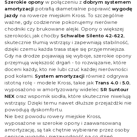
Szerokie opony
w połączeniu z
dobrym systemem
amortyzacji
potrafią diametralnie poprawić
wygodę
jazdy
na rowerze miejskim Kross. To szczególnie
ważne, gdy codziennie pokonujemy nierówne
chodniki czy brukowane alejki. Opony o większej
szerokości, jak choćby
Schwalbe Silento 42-622
,
skutecznie tłumią wstrząsy i zapewniają stabilność,
dzięki czemu każda trasa staje się przyjemniejsza.
Gdy na drodze pojawiają się wyboje, szerokie opony
przejmują większość drgań - to rozwiązanie, które
doceni każdy, kto nie lubi czuć każdej nierówności
pod kołami.
System amortyzacji
również odgrywa
istotną rolę - modele Kross, takie jak
Trans 4.0
i
5.0
,
wyposażono w amortyzowany widelec
SR Suntour
NEX
oraz wspornik siodła, które skutecznie niwelują
wstrząsy. Dzięki temu nawet dłuższe przejażdżki nie
powodują dyskomfortu.
Nie bez powodu rowery miejskie Kross,
wyposażone w szerokie opony i zaawansowaną
amortyzację, są tak chętnie wybierane przez osoby
ceniące wygodę i niezawodność na co dzień.