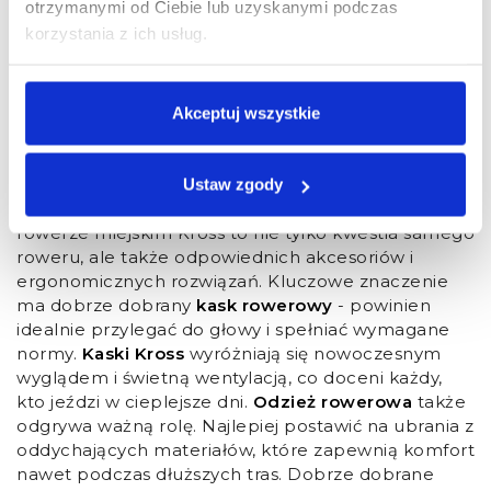
otrzymanymi od Ciebie lub uzyskanymi podczas
mniej męczące, a przy okazji promujemy aktywność
korzystania z ich usług.
fizyczną i dbamy o środowisko.
Jak zadbać o bezpieczeństwo i
Akceptuj wszystkie
wygodę na rowerze miejskim
Kross?
Ustaw zgody
Bezpieczeństwo
i
wygoda
podczas jazdy na
rowerze miejskim Kross to nie tylko kwestia samego
roweru, ale także odpowiednich akcesoriów i
ergonomicznych rozwiązań. Kluczowe znaczenie
ma dobrze dobrany
kask rowerowy
- powinien
idealnie przylegać do głowy i spełniać wymagane
normy.
Kaski Kross
wyróżniają się nowoczesnym
wyglądem i świetną wentylacją, co doceni każdy,
kto jeździ w cieplejsze dni.
Odzież rowerowa
także
odgrywa ważną rolę. Najlepiej postawić na ubrania z
oddychających materiałów, które zapewnią komfort
nawet podczas dłuższych tras. Dobrze dobrane