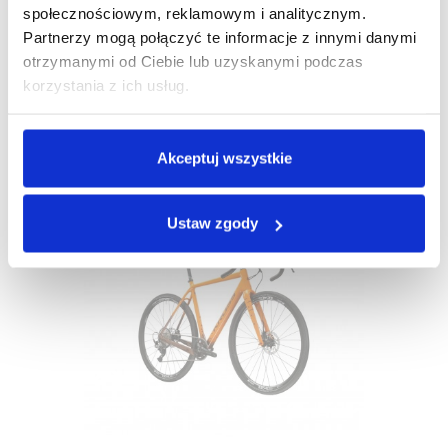
społecznościowym, reklamowym i analitycznym.
Partnerzy mogą połączyć te informacje z innymi danymi
Rower Gravelowy Kross ESKER 6.0 Shimano GRX
otrzymanymi od Ciebie lub uzyskanymi podczas
korzystania z ich usług.
7 499,00 zł
4 999,00 zł
Najniższa cena:
5 000,00 zł
-1,00 ZŁ
Akceptuj wszystkie
Ustaw zgody
-3 501,00 ZŁ