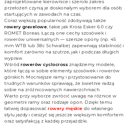
zaprojektowane kierownice i szeroki zakres
przełożeń czynią je doskonałym wyborem dla osób
startujących w zawodach na czas.
Coraz większą popularność zdobywają także
rowery gravelowe
, takie jak Kross Esker 6.0 czy
ROMET Boreas. Łączą one cechy szosówek i
rowerów uniwersalnych — szersze opony (np. 45
mm WTB lub 38c Schwalbe) zapewniają stabilność i
komfort zarówno na szutrze, jak i podczas długich
wypraw.
Wśród
rowerów cyclocross
znajdziemy modele,
które łączą w sobie elementy szosówek i rowerów
górskich. Mocniejsze ramy i przystosowanie do
trudnych warunków sprawiają, że świetnie radzą
sobie na zróżnicowanych nawierzchniach.
Warto przy wyborze zwrócić uwagę na różnice w
geometrii ramy oraz rodzaje opon. Dzięki temu
łatwiej dopasować
rowery męskie
do własnego
stylu jazdy i cieszyć się jeszcze większym komfortem
oraz satysfakcją z każdej przejażdżki.