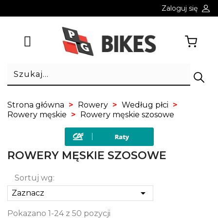
Zaloguj się
Strona główna
Rowery
Według płci
Rowery męskie
Rowery męskie szosowe
ROWERY MĘSKIE SZOSOWE
Sortuj wg:

Zaznacz
Pokazano 1-24 z 50 pozycji