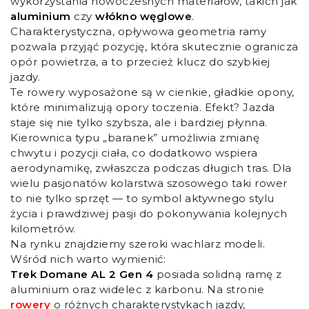
wykorzystania nowoczesnych materiałów, takich jak
aluminium
czy
włókno węglowe
.
Charakterystyczna, opływowa geometria ramy
pozwala przyjąć pozycję, która skutecznie ogranicza
opór powietrza, a to przecież klucz do szybkiej
jazdy.
Te rowery wyposażone są w cienkie, gładkie opony,
które minimalizują opory toczenia. Efekt? Jazda
staje się nie tylko szybsza, ale i bardziej płynna.
Kierownica typu „baranek” umożliwia zmianę
chwytu i pozycji ciała, co dodatkowo wspiera
aerodynamikę, zwłaszcza podczas długich tras. Dla
wielu pasjonatów kolarstwa szosowego taki rower
to nie tylko sprzęt — to symbol aktywnego stylu
życia i prawdziwej pasji do pokonywania kolejnych
kilometrów.
Na rynku znajdziemy szeroki wachlarz modeli.
Wśród nich warto wymienić:
Trek Domane AL 2 Gen 4
posiada solidną ramę z
aluminium oraz widelec z karbonu. Na stronie
rowery
o różnych charakterystykach jazdy,