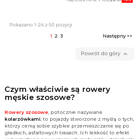
Pokazano 1-24 z 50 pozycji
1
2
3
Następny >>

Powrót do góry
Czym właściwie są rowery
męskie szosowe?
Rowery szosowe
, potocznie nazywane
kolarzówkami
, to pojazdy stworzone z myślą o tych,
którzy cenią sobie szybkie przemieszczanie się po
gładkich, asfaltowych trasach. Ich lekkość to efekt