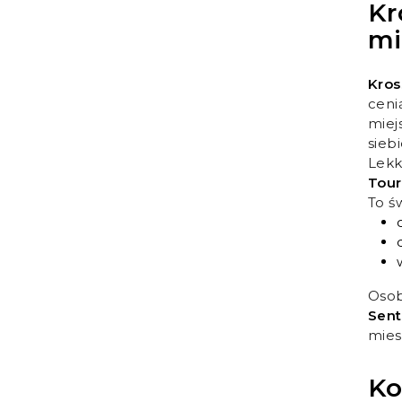
Kr
mi
Kros
ceni
miej
sieb
Lekk
Tou
To ś
Osob
Sent
mies
Ko