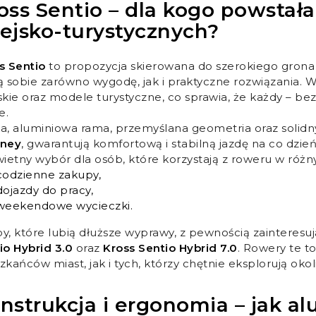
oss Sentio – dla kogo powstała
ejsko-turystycznych?
s Sentio
to propozycja skierowana do szerokiego grona 
ą sobie zarówno wygodę, jak i praktyczne rozwiązania. W
skie oraz modele turystyczne, co sprawia, że każdy – bez
ie.
a, aluminiowa rama, przemyślana geometria oraz solidn
rney
, gwarantują komfortową i stabilną jazdę na co dzień
wietny wybór dla osób, które korzystają z roweru w różny
codzienne zakupy,
dojazdy do pracy,
weekendowe wycieczki.
y, które lubią dłuższe wyprawy, z pewnością zainteresuj
io Hybrid 3.0
oraz
Kross Sentio Hybrid 7.0
. Rowery te t
zkańców miast, jak i tych, którzy chętnie eksplorują oko
nstrukcja i ergonomia – jak al