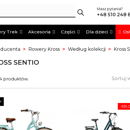
Masz pytania?
+48 510 248 
Ost
ry Trek
Akcesoria
Części
Dla dzieci
oducenta
Rowery Kross
Według kolekcji
Kross 
OSS SENTIO
Sortuj 
 4 produktów.
Y
-619,