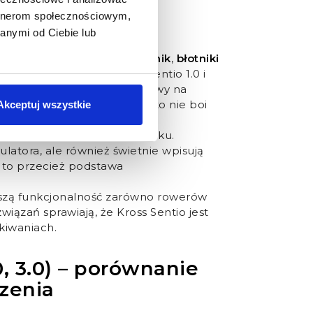
iki, błotniki i
artnerom społecznościowym,
anymi od Ciebie lub
ć takich dodatków jak
bagażnik
,
błotniki
ry znajdziemy w modelach Sentio 1.0 i
eziemy więc zakupy lub sakwy na
i błotem, co doceni każdy, kto nie boi
Akceptuj wszystkie
ych.
sza bezpieczeństwo po zmroku.
latora, ale również świetnie wpisują
 to przecież podstawa
oszą funkcjonalność zarówno rowerów
związań sprawiają, że Kross Sentio jest
kiwaniach.
0, 3.0) – porównanie
zenia