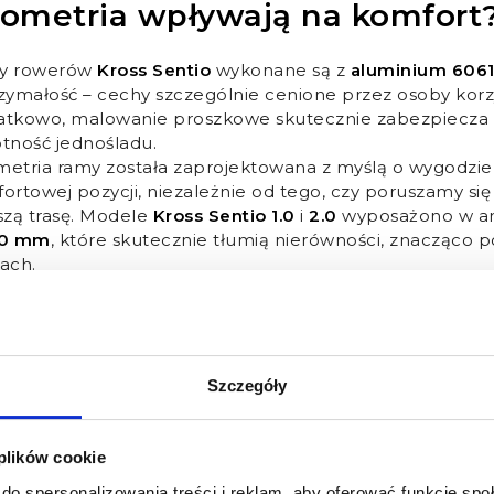
ometria wpływają na komfort
y rowerów
Kross Sentio
wykonane są z
aluminium 606
zymałość – cechy szczególnie cenione przez osoby korz
tkowo, malowanie proszkowe skutecznie zabezpiecza r
tność jednośladu.
etria ramy została zaprojektowana z myślą o wygodzie 
ortowej pozycji, niezależnie od tego, czy poruszamy się
szą trasę. Modele
Kross Sentio 1.0
i
2.0
wyposażono w am
50 mm
, które skutecznie tłumią nierówności, znacząco 
ach.
można pominąć także amortyzowanych wsporników siod
ofilowanych siodełek – te elementy doceni każdy, kto 
rów z tej serii waha się od
około 15,3 kg do 24 kg
, co u
sport.
o zauważyć, że wewnętrzne prowadzenie linek nie tylko
Szczegóły
ni osprzęt przed uszkodzeniami. Dzięki temu
rowery Kr
iennych dojazdach, jak i podczas dłuższych, rekreacyjny
 plików cookie
do spersonalizowania treści i reklam, aby oferować funkcje sp