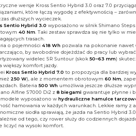
tryczne wersje Kross Sentio Hybrid 3.0 oraz 7.0 przyci
iązaniami, które łączą wygodę z efektywnością – zarówn
zas dłuższych wycieczek.
s Sentio Hybrid 3.0
wyposażono w silnik Shimano Step
otowym
40 Nm
. Taki zestaw sprawdza się nie tylko w mie
gających trasach.
ria o pojemności
418 Wh
pozwala na pokonanie nawet
arczająco, by swobodnie dojeżdżać do pracy lub wybra
tyzowany widelec SR Suntour (skok
50–63 mm
) skutec
na większy komfort jazdy.
lei
Kross Sentio Hybrid 7.0
to propozycja dla bardziej w
nież
250 W
), ale z momentem obrotowym
60 Nm
, zape
azdach. Bateria
500 Wh
umożliwia jeszcze dłuższe wypr
ano Alfine S7000 Di2 z
8 biegami
gwarantuje płynne i 
 modele wyposażono w
hydrauliczne hamulce tarczo
ość hamowania w każdych warunkach. Lekkie ramy z a
nomiczne siodła sprawiają, że jazda na Sentio Hybrid 3.0 
ależnie od tego, czy rower służy do codziennych dojazdó
 liczyć na wysoki komfort.