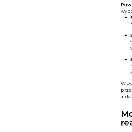
Rowe
wypo
Wszy
prze
indy
Mo
re