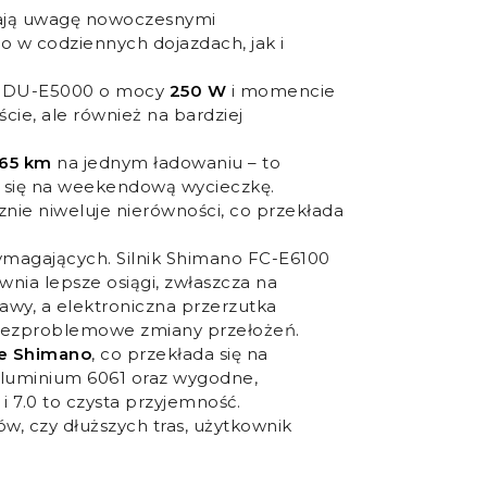
ągają uwagę nowoczesnymi
o w codziennych dojazdach, jak i
s DU-E5000 o mocy
250 W
i momencie
ście, ale również na bardziej
65 km
na jednym ładowaniu – to
ć się na weekendową wycieczkę.
znie niweluje nierówności, co przekłada
ymagających. Silnik Shimano FC-E6100
wnia lepsze osiągi, zwłaszcza na
awy, a elektroniczna przerzutka
bezproblemowe zmiany przełożeń.
we Shimano
, co przekłada się na
luminium 6061 oraz wygodne,
i 7.0 to czysta przyjemność.
w, czy dłuższych tras, użytkownik