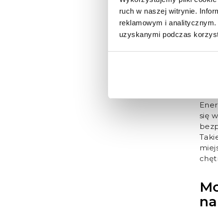
Wy
ruch w naszej witrynie. Inf
oś
reklamowym i analitycznym. 
uzyskanymi podczas korzysta
Jeśl
czy
2.0,
dłuż
się 
Oświ
Ener
się 
bezp
Taki
miej
chęt
Mo
na