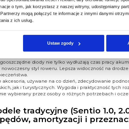
posażenie wyprawowe – bagażn
ormacje o tym, jak korzystasz z naszej witryny, udostępniamy p
wietlenie w praktyce
Partnerzy mogą połączyć te informacje z innymi danymi otrzym
nia z ich usług.
i chodzi o
wyposażenie Kross Sentio
, trudno nie doceni
oświetlenie
. Tylny bagażnik Hi-Strength Carry Rack, któ
 wytrzymuje obciążenie do
25 kg
– bez problemu przewi
szą trasę. Pełne błotniki skutecznie chronią przed wodą 
Ustaw zgody
jeździć nawet w mniej sprzyjających warunkach pogodow
etlenie LED, zintegrowane z rowerem, znacząco zwięk
gooszczędne diody nie tylko wydłużają czas pracy akumu
w nowoczesny styl roweru. Lepsza widoczność na drodze
ieczeństwa.
e akcesoria, używane na co dzień, zdecydowanie podn
skich, jak i turystycznych. Wygoda i praktyczność tych ro
nie wybierany przez osoby o różnych potrzebach i ocze
dele tradycyjne (Sentio 1.0, 2.
pędów, amortyzacji i przeznac