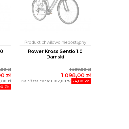
.0
Rower Kross Sentio 1.0
Damski
,00 zł
1 599,00 zł
00 zł
1 098,00 zł
,00 zł
Najniższa cena:
1 102,00 zł
-4,00 ZŁ
00 ZŁ