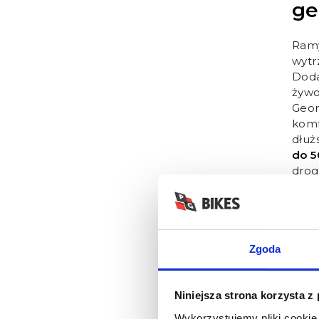
ge
Ram
wytr
Doda
żywo
Geom
komf
dłuż
do 
drog
Nie 
wypr
rowe
tran
Wart
Zgoda
chro
codz
Niniejsza strona korzysta z
Wykorzystujemy pliki cookie 