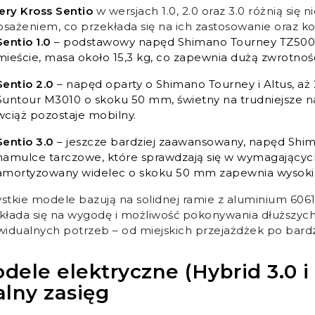
ry Kross Sentio
w wersjach 1.0, 2.0 oraz 3.0 różnią się n
sażeniem, co przekłada się na ich zastosowanie oraz ko
Sentio 1.0
– podstawowy napęd Shimano Tourney TZ500 z 
mieście, masa około 15,3 kg, co zapewnia dużą zwrotnoś
Sentio 2.0
– napęd oparty o Shimano Tourney i Altus, aż
Suntour M3010 o skoku 50 mm, świetny na trudniejsze na
wciąż pozostaje mobilny.
Sentio 3.0
– jeszcze bardziej zaawansowany, napęd Shi
hamulce tarczowe, które sprawdzają się w wymagających
amortyzowany widelec o skoku 50 mm zapewnia wysoki 
stkie modele bazują na solidnej ramie z aluminium 6061
kłada się na wygodę i możliwość pokonywania dłuższych
widualnych potrzeb – od miejskich przejażdżek po bard
dele elektryczne (Hybrid 3.0 i 7.
alny zasięg