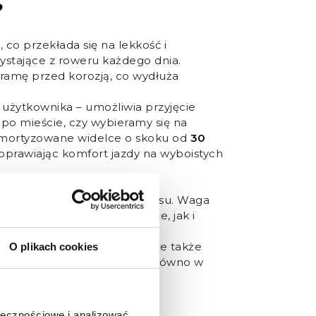
?
1
, co przekłada się na lekkość i
ystające z roweru każdego dnia.
amę przed korozją, co wydłuża
użytkownika – umożliwia przyjęcie
 po mieście, czy wybieramy się na
ortyzowane widelce o skoku od
30
poprawiając komfort jazdy na wyboistych
eł oraz ergonomicznie
spędza na rowerze więcej czasu. Waga
łatwia zarówno manewrowanie, jak i
 poprawia wygląd roweru, ale także
O plikach cookies
oss
Sentio sprawdzają się zarówno w
ch przejażdżek.
ołecznościowe i analizować