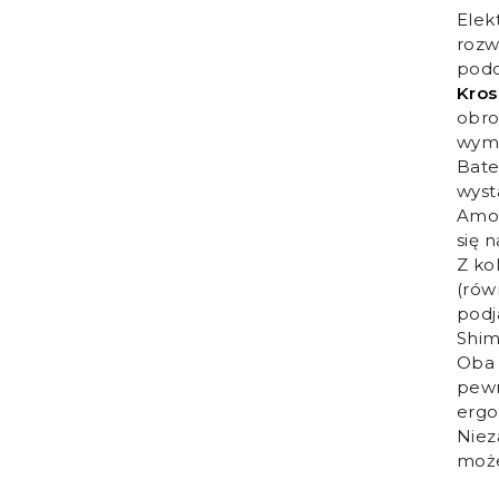
Elek
rozw
podc
Kros
obr
wyma
Bate
wyst
Amor
się 
Z ko
(rów
podj
Shim
Oba
pewn
ergo
Niez
może