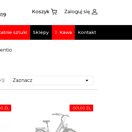
Koszyk
Zaloguj się
819
atnie sztuki
Kawa
Sklepy
Kontakt
Sentio
wg:

Zaznacz
00 ZŁ
-501,00 ZŁ