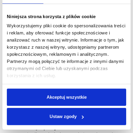
wariantach kolorystycznych i technicznych, więc
każdy – bez względu na doświadczenie – znajdzie
coś dla siebie.
Niniejsza strona korzysta z plików cookie
Wykorzystujemy pliki cookie do spersonalizowania treści
Podział modeli: Hardtaile
i reklam, aby oferować funkcje społecznościowe i
(Rambler, Monsun), Full
analizować ruch w naszej witrynie. Informacje o tym, jak
Suspension, Dirt oraz e-MTB
korzystasz z naszej witryny, udostępniamy partnerom
społecznościowym, reklamowym i analitycznym.
Partnerzy mogą połączyć te informacje z innymi danymi
Rower MTB Romet
to cała paleta modeli, które
otrzymanymi od Ciebie lub uzyskanymi podczas
odpowiadają na potrzeby różnych grup
rowerzystów. Wśród hardtaili – takich jak
Rambler
korzystania z ich usług.
czy
Monsun
– dominuje prosta, lekka konstrukcja z
przednim amortyzatorem. Takie rowery świetnie
sprawdzają się na równych ścieżkach i podczas
Akceptuj wszystkie
weekendowych wypadów. Ich zwinność i niewielka
masa to atuty, które docenią zarówno osoby
zaczynające przygodę z MTB, jak i entuzjaści jazdy
Ustaw zgody
XC
.
Z kolei rowery z
pełnym zawieszeniem
to