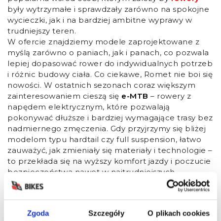
były wytrzymałe i sprawdzały zarówno na spokojne
wycieczki, jak i na bardziej ambitne wyprawy w
trudniejszy teren.
W ofercie znajdziemy modele zaprojektowane z
myślą zarówno o paniach, jak i panach, co pozwala
lepiej dopasować rower do indywidualnych potrzeb
i różnic budowy ciała. Co ciekawe, Romet nie boi się
nowości. W ostatnich sezonach coraz większym
zainteresowaniem cieszą się
e-MTB
– rowery z
napędem elektrycznym, które pozwalają
pokonywać dłuższe i bardziej wymagające trasy bez
nadmiernego zmęczenia. Gdy przyjrzymy się bliżej
modelom typu hardtail czy full suspension, łatwo
zauważyć, jak zmieniały się materiały i technologie –
to przekłada się na wyższy komfort jazdy i poczucie
bezpieczeństwa nawet w najtrudniejszych
warunkach.
Nie można pominąć kwestii średnicy kół
, które
mają ogromny wpływ na stabilność i przyczepność
Zgoda
Szczegóły
O plikach cookies
roweru.
Rowery romet
występują w różnych