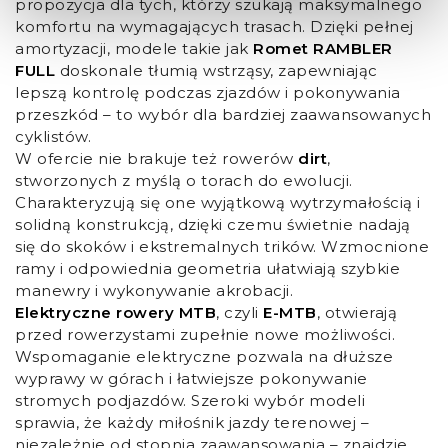
propozycja dla tych, którzy szukają maksymalnego
komfortu na wymagających trasach. Dzięki pełnej
amortyzacji, modele takie jak
Romet RAMBLER
FULL
doskonale tłumią wstrząsy, zapewniając
lepszą kontrolę podczas zjazdów i pokonywania
przeszkód – to wybór dla bardziej zaawansowanych
cyklistów.
W ofercie nie brakuje też rowerów
dirt
,
stworzonych z myślą o torach do ewolucji.
Charakteryzują się one wyjątkową wytrzymałością i
solidną konstrukcją, dzięki czemu świetnie nadają
się do skoków i ekstremalnych trików. Wzmocnione
ramy i odpowiednia geometria ułatwiają szybkie
manewry i wykonywanie akrobacji.
Elektryczne rowery MTB
, czyli
E-MTB
, otwierają
przed rowerzystami zupełnie nowe możliwości.
Wspomaganie elektryczne pozwala na dłuższe
wyprawy w górach i łatwiejsze pokonywanie
stromych podjazdów. Szeroki wybór modeli
sprawia, że każdy miłośnik jazdy terenowej –
niezależnie od stopnia zaawansowania – znajdzie