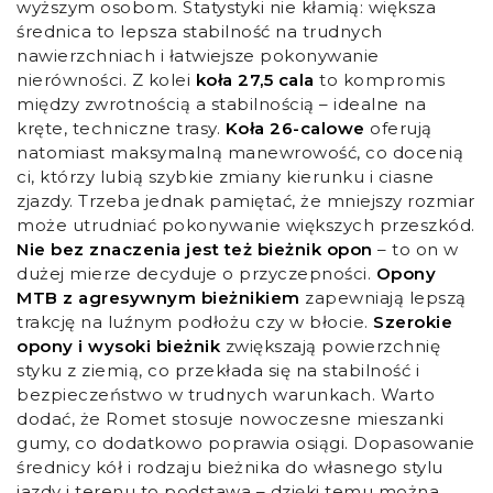
wyższym osobom. Statystyki nie kłamią: większa
średnica to lepsza stabilność na trudnych
nawierzchniach i łatwiejsze pokonywanie
nierówności. Z kolei
koła 27,5 cala
to kompromis
między zwrotnością a stabilnością – idealne na
kręte, techniczne trasy.
Koła 26-calowe
oferują
natomiast maksymalną manewrowość, co docenią
ci, którzy lubią szybkie zmiany kierunku i ciasne
zjazdy. Trzeba jednak pamiętać, że mniejszy rozmiar
może utrudniać pokonywanie większych przeszkód.
Nie bez znaczenia jest też bieżnik opon
– to on w
dużej mierze decyduje o przyczepności.
Opony
MTB z agresywnym bieżnikiem
zapewniają lepszą
trakcję na luźnym podłożu czy w błocie.
Szerokie
opony i wysoki bieżnik
zwiększają powierzchnię
styku z ziemią, co przekłada się na stabilność i
bezpieczeństwo w trudnych warunkach. Warto
dodać, że Romet stosuje nowoczesne mieszanki
gumy, co dodatkowo poprawia osiągi. Dopasowanie
średnicy kół i rodzaju bieżnika do własnego stylu
jazdy i terenu to podstawa – dzięki temu można