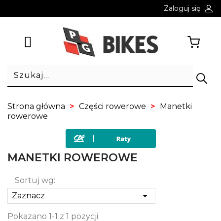
Zaloguj się
Strona główna
Części rowerowe
Manetki
rowerowe
MANETKI ROWEROWE
Sortuj wg:

Zaznacz
Pokazano 1-1 z 1 pozycji