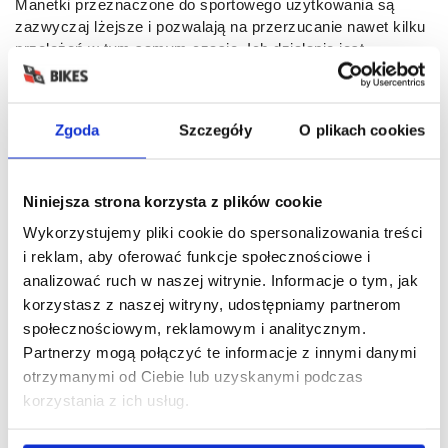
Manetki przeznaczone do sportowego użytkowania są
zazwyczaj lżejsze i pozwalają na przerzucanie nawet kilku
przełożeń w tym samym czasie. Ich działanie jest
precyzyjne i bardzo szybkie. W przypadku wolniejszej
jazdy wysoka skuteczność i szybkość nie są jednak tak
bardzo pożądane, dlatego w zupełności wystarczą
Zgoda
Szczegóły
O plikach cookies
podstawowe, tańsze, modele klamkomanetek. Wybór jest
na tyle duży, że każdy rowerzysta znajdzie coś
odpowiedniego dla siebie.
Niniejsza strona korzysta z plików cookie
Wykorzystujemy pliki cookie do spersonalizowania treści
i reklam, aby oferować funkcje społecznościowe i
Sprawdź nasze porady rowerowe
analizować ruch w naszej witrynie. Informacje o tym, jak
korzystasz z naszej witryny, udostępniamy partnerom
społecznościowym, reklamowym i analitycznym.
Partnerzy mogą połączyć te informacje z innymi danymi
otrzymanymi od Ciebie lub uzyskanymi podczas
korzystania z ich usług.