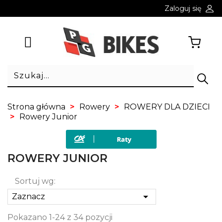
Zaloguj się
Strona główna
Rowery
ROWERY DLA DZIECI
Rowery Junior
ROWERY JUNIOR
Sortuj wg:

Zaznacz
Pokazano 1-24 z 34 pozycji