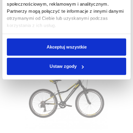
społecznościowym, reklamowym i analitycznym.
Partnerzy mogą połączyć te informacje z innymi danymi
Rower KROSS LEVEL MINI 3.0 Light 2023
otrzymanymi od Ciebie lub uzyskanymi podczas
korzystania z ich usług.
1 399,00 zł
1 047,85 zł
Najniższa cena:
1 119,20 zł
-6%
Akceptuj wszystkie
WYPRZEDAŻ!
Ustaw zgody
-309,00 ZŁ