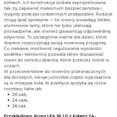
kółkach. Ich konstrukcja została zaprojektowana
tak, by zapewnić maksimum bezpieczeństwa i
wygody podczas codziennych przejażdżek. Rodzice
mogą spać spokojnie — te rowery posiadają lekkie,
aluminiowe ramy, które nie tylko ułatwiają
prowadzenie, ale również gwarantują odpowiednią
sztywność. To szczególnie ważne dla dzieci, które
dopiero rozpoczynają swoją rowerową przygodę.
Co ciekawe, możliwość regulowania wysokości
siodełka i kierownicy pozwala łatwo dopasować
rower do wzrostu dziecka, które przecież rośnie w
oczach.
W przeciwieństwie do rowerów przeznaczonych
dla dorosłych, wersje juniorskie często wyposażone
są w mniejsze koła. W praktyce spotyka się różne
rozmiary, takie jak:
20 cali,
24 cale,
26 cali.
Przykładowo, Kross LEA JR 1.0 z kołami 24-