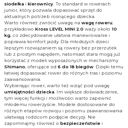
siodełka
i
kierownicy
. To standard w rowerach
junior, który pozwala dopasować sprzęt do
aktualnych potrzeb rosnącego dziecka.
Warto również zwrócić uwagę na
wagę roweru
;
przykładowo
Kross LEVEL MINI 2.0
waży około
10
kg
, co zdecydowanie ułatwia manewrowanie i
poprawia komfort jazdy. Dla młodszych dzieci
lepszym rozwiązaniem są rowery bez przerzutek
lub z prostym napędem, natomiast starsi mogą już
korzystać z modeli wyposażonych w mechanizmy
Shimano
, oferujące od
6 do 18 biegów
. Dzięki temu
łatwiej dopasować rower do różnych tras i poziomu
zaawansowania.
Wybierając rower, warto też wziąć pod uwagę
umiejętności dziecka
. Im większe doświadczenie,
tym więcej funkcji i możliwości warto zapewnić
młodemu rowerzyście. Modele dostosowane do
różnych etapów rozwoju i poziomu zaawansowania
ułatwiają rodzicom podjęcie decyzji. Nie
zapominajmy również o
bezpieczeństwie
i