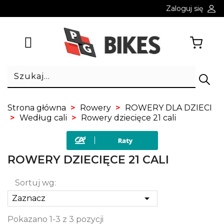
Zaloguj się
Strona główna
Rowery
ROWERY DLA DZIECI
Według cali
Rowery dziecięce 21 cali
ROWERY DZIECIĘCE 21 CALI
Sortuj wg:

Zaznacz
Pokazano 1-3 z 3 pozycji