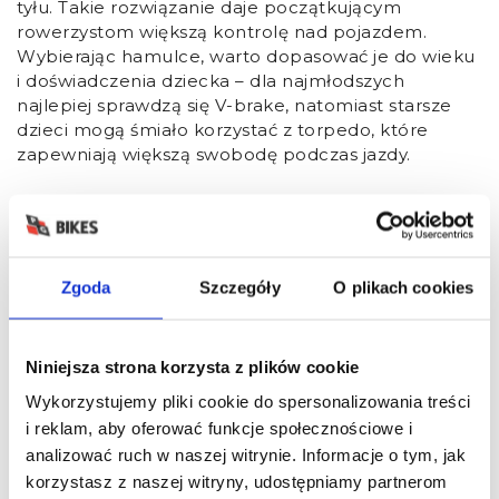
tyłu. Takie rozwiązanie daje początkującym
rowerzystom większą kontrolę nad pojazdem.
Wybierając hamulce, warto dopasować je do wieku
i doświadczenia dziecka – dla najmłodszych
najlepiej sprawdzą się V-brake, natomiast starsze
dzieci mogą śmiało korzystać z torpedo, które
zapewniają większą swobodę podczas jazdy.
Jak wybrać przerzutki i napęd?
Dobór przerzutek i napędu w rowerze dziecięcym
Zgoda
Szczegóły
O plikach cookies
o średnicy 21 cali to temat, który warto dobrze
przemyśleć. Na rynku znajdziemy zarówno proste
systemy z jednym przełożeniem, jak i bardziej
rozbudowane, oferujące nawet 21 biegów. Dla
Niniejsza strona korzysta z plików cookie
młodszych dzieci, które dopiero zaczynają,
Wykorzystujemy pliki cookie do spersonalizowania treści
zdecydowanie lepiej sprawdzą się rowery z
i reklam, aby oferować funkcje społecznościowe i
prostszymi przerzutkami – ułatwiają one
analizować ruch w naszej witrynie. Informacje o tym, jak
pokonywanie wzniesień i dostosowanie jazdy do
korzystasz z naszej witryny, udostępniamy partnerom
warunków na trasie.