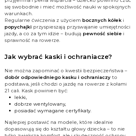
przyjemna i pełna wsparcia – dziecko powinno czuć
się swobodnie i mieć możliwość nauki w spokojnych
warunkach.
Regularne ćwiczenia z użyciem
bocznych kółek
i
popychajki
przyspieszają przyswajanie umiejętności
jazdy, a co za tym idzie – budują
pewność siebie
i
sprawność na rowerze.
Jak wybrać kaski i ochraniacze?
Nie można zapominać o kwestii bezpieczeństwa –
dobór odpowiedniego kasku i ochraniaczy
to
podstawa, jeśli chodzi o jazdę na rowerze z kołami
21 cali. Kask powinien być:
lekki,
dobrze wentylowany,
posiadać wymagane certyfikaty.
Najlepiej postawić na modele, które idealnie
dopasowują się do kształtu głowy dziecka – to nie
tylko zwiększa komfort, ale i skuteczność ochrony.