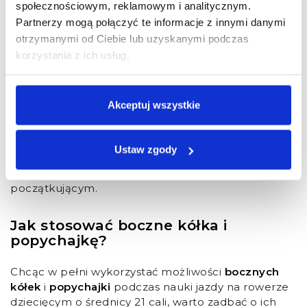
społecznościowym, reklamowym i analitycznym.
Nie bez znaczenia jest jakość osprzętu. Marki takie
jak
Shimano
gwarantują precyzyjną zmianę biegów
Partnerzy mogą połączyć te informacje z innymi danymi
i wysoką trwałość. Z kolei
KROSS
proponuje
otrzymanymi od Ciebie lub uzyskanymi podczas
napędy, które pozwalają na płynne przechodzenie
korzystania z ich usług.
między biegami. Jeśli dziecko ma już większe
doświadczenie, warto rozważyć systemy z większą
liczbą przełożeń, które umożliwią lepsze
Akceptuj wszystkie
dopasowanie roweru do indywidualnych potrzeb i
stylu jazdy.
Wybierając napęd, trzeba wziąć pod uwagę
Ustaw zgody
umiejętności dziecka – prostsze rozwiązania są
bardziej intuicyjne i zapewniają większy komfort
początkującym.
Jak stosować boczne kółka i
popychajkę?
Chcąc w pełni wykorzystać możliwości
bocznych
kółek
i
popychajki
podczas nauki jazdy na rowerze
dziecięcym o średnicy 21 cali, warto zadbać o ich