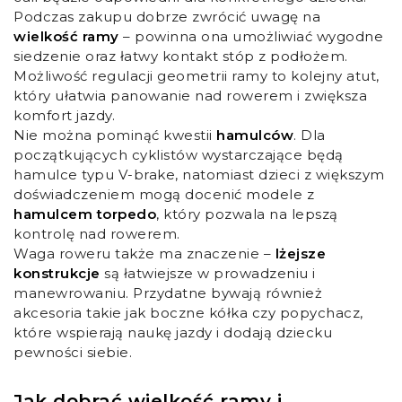
Podczas zakupu dobrze zwrócić uwagę na
wielkość ramy
– powinna ona umożliwiać wygodne
siedzenie oraz łatwy kontakt stóp z podłożem.
Możliwość regulacji geometrii ramy to kolejny atut,
który ułatwia panowanie nad rowerem i zwiększa
komfort jazdy.
Nie można pominąć kwestii
hamulców
. Dla
początkujących cyklistów wystarczające będą
hamulce typu V-brake, natomiast dzieci z większym
doświadczeniem mogą docenić modele z
hamulcem torpedo
, który pozwala na lepszą
kontrolę nad rowerem.
Waga roweru także ma znaczenie –
lżejsze
konstrukcje
są łatwiejsze w prowadzeniu i
manewrowaniu. Przydatne bywają również
akcesoria takie jak boczne kółka czy popychacz,
które wspierają naukę jazdy i dodają dziecku
pewności siebie.
Jak dobrać wielkość ramy i