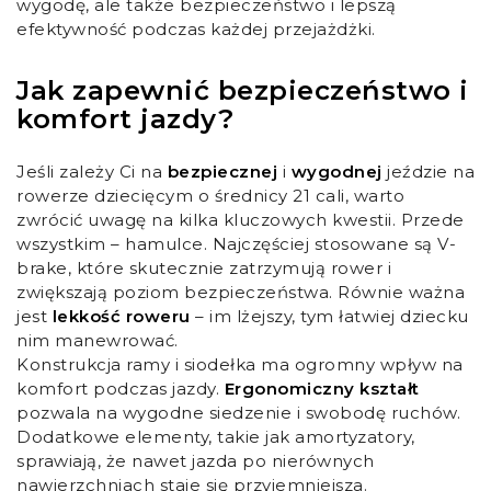
wygodę, ale także bezpieczeństwo i lepszą
efektywność podczas każdej przejażdżki.
Jak zapewnić bezpieczeństwo i
komfort jazdy?
Jeśli zależy Ci na
bezpiecznej
i
wygodnej
jeździe na
rowerze dziecięcym o średnicy 21 cali, warto
zwrócić uwagę na kilka kluczowych kwestii. Przede
wszystkim – hamulce. Najczęściej stosowane są V-
brake, które skutecznie zatrzymują rower i
zwiększają poziom bezpieczeństwa. Równie ważna
jest
lekkość roweru
– im lżejszy, tym łatwiej dziecku
nim manewrować.
Konstrukcja ramy i siodełka ma ogromny wpływ na
komfort podczas jazdy.
Ergonomiczny kształt
pozwala na wygodne siedzenie i swobodę ruchów.
Dodatkowe elementy, takie jak amortyzatory,
sprawiają, że nawet jazda po nierównych
nawierzchniach staje się przyjemniejsza.