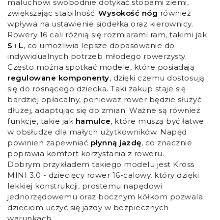
maluchowi swobodnie dotykać stopami ziemi,
zwiększając stabilność.
Wysokość nóg
również
wpływa na ustawienie siodełka oraz kierownicy.
Rowery 16 cali różnią się rozmiarami ram, takimi jak
S
i
L
, co umożliwia lepsze dopasowanie do
indywidualnych potrzeb młodego rowerzysty.
Często można spotkać modele, które posiadają
regulowane komponenty
, dzięki czemu dostosują
się do rosnącego dziecka. Taki zakup staje się
bardziej opłacalny, ponieważ rower będzie służyć
dłużej, adaptując się do zmian. Ważne są również
funkcje, takie jak
hamulce
, które muszą być łatwe
w obsłudze dla małych użytkowników. Napęd
powinien zapewniać
płynną jazdę
, co znacznie
poprawia komfort korzystania z roweru.
Dobrym przykładem takiego modelu jest Kross
MINI 3.0 - dziecięcy rower 16-calowy, który dzięki
lekkiej konstrukcji, prostemu napędowi
jednorzędowemu oraz bocznym kółkom pozwala
dzieciom uczyć się jazdy w bezpiecznych
warunkach.