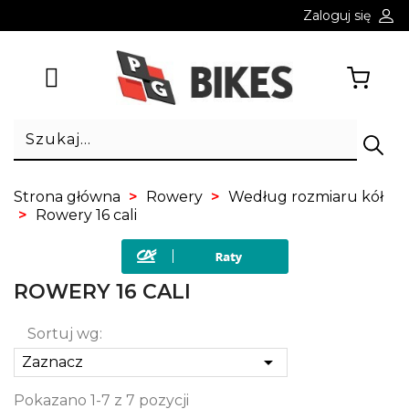
Zaloguj się
Strona główna
Rowery
Według rozmiaru kół
Rowery 16 cali
ROWERY 16 CALI
Sortuj wg:

Zaznacz
Pokazano 1-7 z 7 pozycji