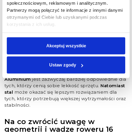
Stalowa rama
wyróżnia się wyjątkową trwałością,
społecznościowym, reklamowym i analitycznym.
dlatego jest idealnym wyborem dla intensywnie
Partnerzy mogą połączyć te informacje z innymi danymi
eksploatowanych rowerów. Mimo to, rowery 16 cali
otrzymanymi od Ciebie lub uzyskanymi podczas
ze stali są zazwyczaj cięższe, co może stanowić
korzystania z ich usług.
wyzwanie dla młodych cyklistów, którzy dopiero
zaczynają swoją przygodę z jazdą.
Ostateczny wybór materiału ramy powinien być
Akceptuj wszystkie
uzależniony od:
indywidualnych preferencji dziecka,
rodzaju tras, po których będzie jeździć,
Ustaw zgody
jego komfortu.
Aluminium
jest zazwyczaj bardziej odpowiednie dla
tych, którzy cenią sobie lekkość sprzętu.
Natomiast
stal
może okazać się lepszym rozwiązaniem dla
tych, którzy potrzebują większej wytrzymałości oraz
stabilności.
Na co zwrócić uwagę w
geometrii i wadze roweru 16