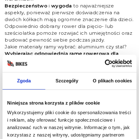
Bezpieczeństwo
i
wygoda
to najważniejsze
aspekty, ponieważ pierwsze doświadczenia na
dwóch kółkach mają ogromne znaczenie dla dzieci.
Odpowiednio dobrany rower dla pięcio- lub
sześciolatka pomoże rozwijać ich umiejętności oraz
budować pewność siebie podczas jazdy.
Jakie materiały ramy wybrać: aluminium czy stal?
Wybierając odpowiednią ramę rowerową dla
dzieci w rozmiarze 16 cali,
kluczowymi materiałami
do rozważenia są
aluminium
oraz
stal
.
Rama aluminiowa
jest często wybierana ze względu
Zgoda
Szczegóły
O plikach cookies
na swoją lekkość, co czyni manewrowanie znacznie
prostszym. Średnia waga rowerów z taką ramą
oscyluje między
5,5 a 5,7 kg
, co sprzyja zarówno
nauce jazdy, jak i codziennemu użytkowaniu.
Niniejsza strona korzysta z plików cookie
Przykłady takich modeli to
Woom 3
oraz
Kubikes
Wykorzystujemy pliki cookie do spersonalizowania treści
16
, które doskonale łączą minimalną wagę z
i reklam, aby oferować funkcje społecznościowe i
solidnością. Dzięki aluminiowej konstrukcji dzieci
analizować ruch w naszej witrynie. Informacje o tym, jak
mogą łatwiej podnosić rower, co wspiera ich rozwój
korzystasz z naszej witryny, udostępniamy partnerom
umiejętności jazdy.