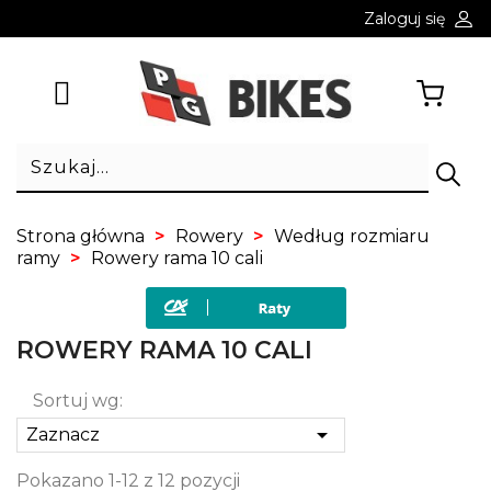
Zaloguj się
Strona główna
Rowery
Według rozmiaru
ramy
Rowery rama 10 cali
ROWERY RAMA 10 CALI
Sortuj wg:

Zaznacz
Pokazano 1-12 z 12 pozycji