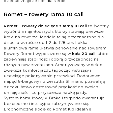
dziecko znajdzie coś dla siebie.
Romet – rowery rama 10 cali
Romet – rowery dziecięce z ramą 10 cali
to świetny
wybór dla najmłodszych, którzy stawiają pierwsze
kroki na rowerze. Modele te są przeznaczone dla
dzieci o wzroście od 112 do 128 cm. Lekka
aluminiowa rama ułatwia panowanie nad rowerem.
Rowery Romet wyposażone są w
koła 20 cali
, które
zapewniają stabilność i dobrą przyczepność na
różnych nawierzchniach. Amortyzowany widelec
zwiększa komfort jazdy, łagodząc wstrząsy i
ułatwiając pokonywanie przeszkód. Dodatkowo,
napęd 6-biegowy i przerzutka Shimano pozwalają
dziecku łatwo dostosować prędkość do swoich
umiejętności, co przyspiesza naukę jazdy.
System hamulcowy V-Brake i torpedo gwarantuje
bezpieczne i intuicyjne zatrzymywanie się.
Ergonomiczne siodełko Romet Kid idealnie