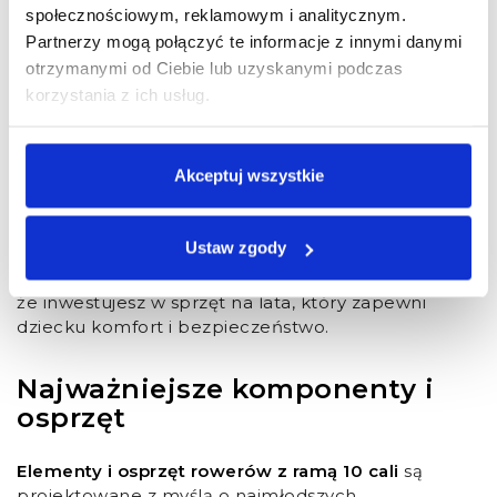
wyposażone w aluminiowe ramy, są idealne dla
społecznościowym, reklamowym i analitycznym.
dzieci, które uwielbiają spędzać czas na dworze.
Partnerzy mogą połączyć te informacje z innymi danymi
Dzięki odporności na wilgoć i zmienne warunki
otrzymanymi od Ciebie lub uzyskanymi podczas
pogodowe, rama zachowuje swoje właściwości
korzystania z ich usług.
mechaniczne i wizualne. Dla rodziców oznacza to
mniej problemów z naprawami i niższe koszty
eksploatacji.
Akceptuj wszystkie
Co ciekawe, materiał odporny na rdzę to także
większe bezpieczeństwo. Rama nie traci
wytrzymałości, więc
rowery
dłużej zachowują
Ustaw zgody
stabilność, nawet po latach użytkowania.
Wybierając rower rama 10 cali, zyskujesz pewność,
że inwestujesz w sprzęt na lata, który zapewni
dziecku komfort i bezpieczeństwo.
Najważniejsze komponenty i
osprzęt
Elementy i osprzęt rowerów z ramą 10 cali
są
projektowane z myślą o najmłodszych