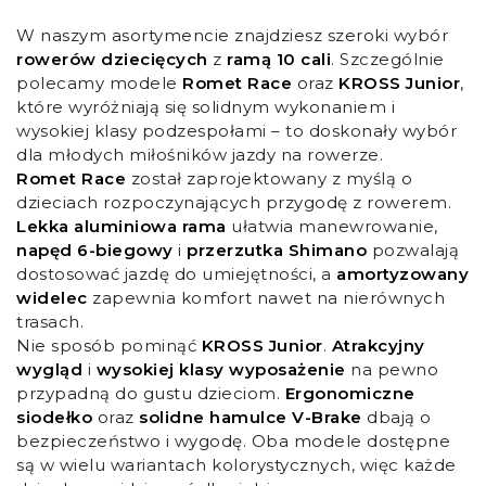
W naszym asortymencie znajdziesz szeroki wybór
rowerów dziecięcych
z
ramą 10 cali
. Szczególnie
polecamy modele
Romet Race
oraz
KROSS Junior
,
które wyróżniają się solidnym wykonaniem i
wysokiej klasy podzespołami – to doskonały wybór
dla młodych miłośników jazdy na rowerze.
Romet Race
został zaprojektowany z myślą o
dzieciach rozpoczynających przygodę z rowerem.
Lekka aluminiowa rama
ułatwia manewrowanie,
napęd 6-biegowy
i
przerzutka Shimano
pozwalają
dostosować jazdę do umiejętności, a
amortyzowany
widelec
zapewnia komfort nawet na nierównych
trasach.
Nie sposób pominąć
KROSS Junior
.
Atrakcyjny
wygląd
i
wysokiej klasy wyposażenie
na pewno
przypadną do gustu dzieciom.
Ergonomiczne
siodełko
oraz
solidne hamulce V-Brake
dbają o
bezpieczeństwo i wygodę. Oba modele dostępne
są w wielu wariantach kolorystycznych, więc każde