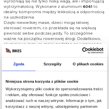
wyróżniają się nie tylko niską wagą, ale i imponującą
wytrzymałością. Wykonane z aluminium
6061
to
idealny kompromis między lekkością a odpornością
na uszkodzenia.
Dzięki niewielkiej masie, dzieci mogą łatwiej
sterować rowerem, co przekłada się na większą
pewność siebie podczas jazdy. To szczególnie
ważne na początku rowerowej drogi. Dodatkowo,
aluminiowe ramy są mniej podatne na wgniecenia
czy inne uszkodzenia, więc świetnie sprawdzają się
podczas zabaw na dworze.
Zgoda
Szczegóły
O plikach cookies
Odporność na korozję
Odporność na korozję to jedna z największych zalet
Niniejsza strona korzysta z plików cookie
aluminiowych ram, zwłaszcza w rowerach
Wykorzystujemy pliki cookie do spersonalizowania treści
dziecięcych z ramą 10 cali. Aluminium nie rdzewieje,
i reklam, aby oferować funkcje społecznościowe i
co znacząco wydłuża żywotność roweru i pozwala
zachować jego estetyczny wygląd przez długie lata.
analizować ruch w naszej witrynie. Informacje o tym, jak
Rowery rama 10 cali takie jak Romet Race,
korzystasz z naszej witryny, udostępniamy partnerom