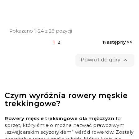
Pokazano 1-24 z 28 pozycji
1
2
Następny >>

Powrót do góry
Czym wyróżnia rowery męskie
trekkingowe?
Rowery męskie trekkingowe dla mężczyzn
to
sprzęt, który śmiało można nazwać prawdziwym
„szwajcarskim scyzorykiem” wśród rowerów. Zostały
zaprojektowany z myślą o tych, którzy lubią nie