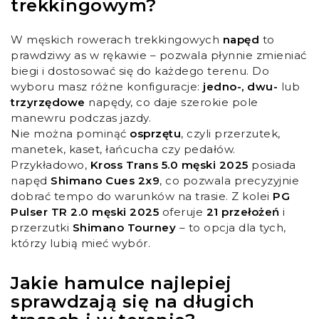
trekkingowym?
W męskich rowerach trekkingowych
napęd
to
prawdziwy as w rękawie – pozwala płynnie zmieniać
biegi i dostosować się do każdego terenu. Do
wyboru masz różne konfiguracje:
jedno-, dwu-
lub
trzyrzędowe
napędy, co daje szerokie pole
manewru podczas jazdy.
Nie można pominąć
osprzętu
, czyli przerzutek,
manetek, kaset, łańcucha czy pedałów.
Przykładowo,
Kross Trans 5.0 męski 2025
posiada
napęd
Shimano Cues 2x9
, co pozwala precyzyjnie
dobrać tempo do warunków na trasie. Z kolei
PG
Pulser TR 2.0 męski 2025
oferuje
21 przełożeń
i
przerzutki
Shimano Tourney
– to opcja dla tych,
którzy lubią mieć wybór.
Jakie hamulce najlepiej
sprawdzają się na długich