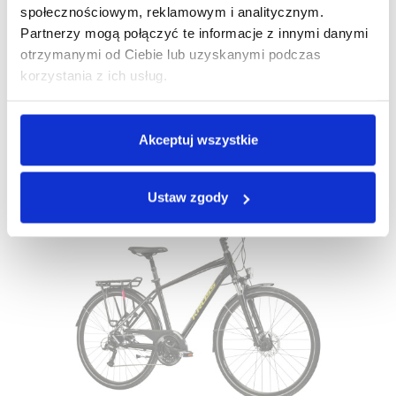
społecznościowym, reklamowym i analitycznym.
Partnerzy mogą połączyć te informacje z innymi danymi
otrzymanymi od Ciebie lub uzyskanymi podczas
Rower Kross TRANS 8.0 Męski 2023
korzystania z ich usług.
4 299,00 zł
3 224,25 zł
Akceptuj wszystkie
Najniższa cena:
2 774,25 zł
+16%
ZESTAW
Ustaw zgody
NOWY