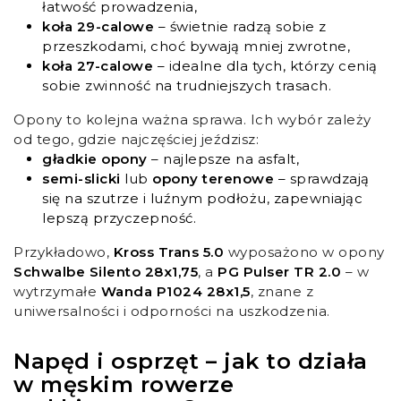
łatwość prowadzenia,
koła 29-calowe
– świetnie radzą sobie z
przeszkodami, choć bywają mniej zwrotne,
koła 27-calowe
– idealne dla tych, którzy cenią
sobie zwinność na trudniejszych trasach.
Opony to kolejna ważna sprawa. Ich wybór zależy
od tego, gdzie najczęściej jeździsz:
gładkie opony
– najlepsze na asfalt,
semi-slicki
lub
opony terenowe
– sprawdzają
się na szutrze i luźnym podłożu, zapewniając
lepszą przyczepność.
Przykładowo,
Kross Trans 5.0
wyposażono w opony
Schwalbe Silento 28x1,75
, a
PG Pulser TR 2.0
– w
wytrzymałe
Wanda P1024 28x1,5
, znane z
uniwersalności i odporności na uszkodzenia.
Napęd i osprzęt – jak to działa
w męskim rowerze