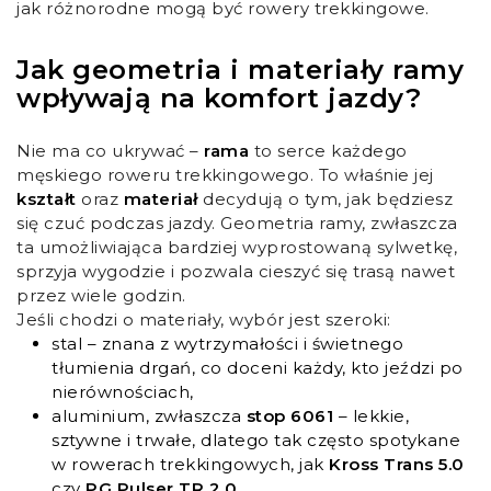
jak różnorodne mogą być rowery trekkingowe.
Jak geometria i materiały ramy
wpływają na komfort jazdy?
Nie ma co ukrywać –
rama
to serce każdego
męskiego roweru trekkingowego. To właśnie jej
kształt
oraz
materiał
decydują o tym, jak będziesz
się czuć podczas jazdy. Geometria ramy, zwłaszcza
ta umożliwiająca bardziej wyprostowaną sylwetkę,
sprzyja wygodzie i pozwala cieszyć się trasą nawet
przez wiele godzin.
Jeśli chodzi o materiały, wybór jest szeroki:
stal – znana z wytrzymałości i świetnego
tłumienia drgań, co doceni każdy, kto jeździ po
nierównościach,
aluminium, zwłaszcza
stop 6061
– lekkie,
sztywne i trwałe, dlatego tak często spotykane
w rowerach trekkingowych, jak
Kross Trans 5.0
czy
PG Pulser TR 2.0
,