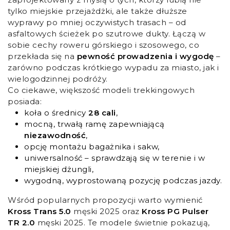
tylko miejskie przejażdżki, ale także dłuższe
wyprawy po mniej oczywistych trasach – od
asfaltowych ścieżek po szutrowe dukty. Łączą w
sobie cechy roweru górskiego i szosowego, co
przekłada się na
pewność prowadzenia i wygodę
–
zarówno podczas krótkiego wypadu za miasto, jak i
wielogodzinnej podróży.
Co ciekawe, większość modeli trekkingowych
posiada:
koła o średnicy
28 cali
,
mocną, trwałą ramę zapewniającą
niezawodność
,
opcję montażu bagażnika i sakw,
uniwersalność – sprawdzają się w terenie i w
miejskiej dżungli,
wygodną, wyprostowaną pozycję podczas jazdy.
Wśród popularnych propozycji warto wymienić
Kross Trans 5.0
męski 2025 oraz
Kross PG Pulser
TR 2.0
męski 2025. Te modele świetnie pokazują,