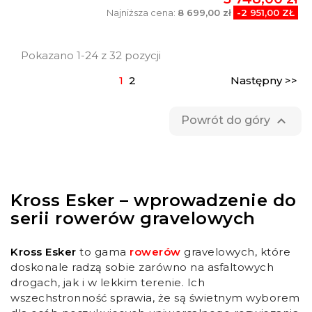
Najniższa cena:
8 699,00 zł
-2 951,00 ZŁ
Pokazano 1-24 z 32 pozycji
1
2
Następny >>

Powrót do góry
Kross Esker – wprowadzenie do
serii rowerów gravelowych
Kross Esker
to gama
rowerów
gravelowych, które
doskonale radzą sobie zarówno na asfaltowych
drogach, jak i w lekkim terenie. Ich
wszechstronność sprawia, że są świetnym wyborem