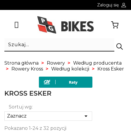
Zaloguj się
Strona główna
Rowery
Według producenta
Rowery Kross
Według kolekcji
Kross Esker
KROSS ESKER
Sortuj wg:

Zaznacz
Pokazano 1-24 z 32 pozycji