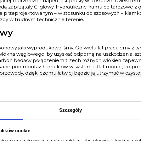
jącej 11 przełożeń napęd jest prosty w obsłudze. Dzięki tem
ędą zaprzątały Ci głowy. Hydrauliczne hamulce tarczowe 
cie przeprojektowanym – w stosunku do szosowych – klam
zdy w trudnym technicznie terenie.
owy
rbonowy jaki wyprodukowaliśmy. Od wielu lat pracujemy z t
łókna węglowego, by uzyskać odporną na uszkodzenia, szt
 carbon będący połączeniem trzech różnych włókien zapewn
owane pod montaż hamulców w systemie flat mount, co pop
rzewody, dzięki czemu łatwiej będzie ją utrzymać w czystoś
rzystaliśmy wysokiej jakości obręcze DT SWISS G540 o sze
ia oraz niską wagą. W połączeniu z oponami przystosowa
 doskonały zestaw do jazdy w każdych warunkach. Za komf
rach szutrowych
Szczegóły
 plików cookie
POŁYSK
do spersonalizowania treści i reklam, aby oferować funkcje sp