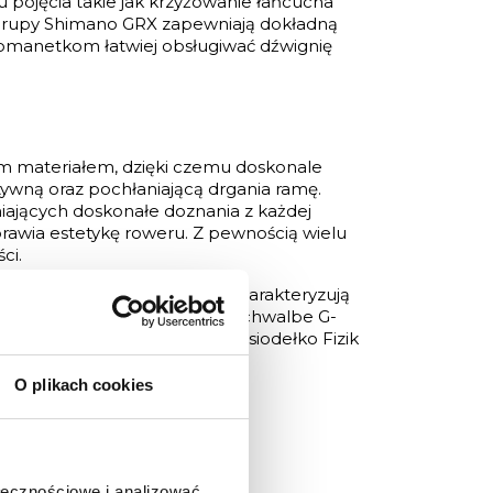
u pojęcia takie jak krzyżowanie łańcucha
z grupy Shimano GRX zapewniają dokładną
komanetkom łatwiej obsługiwać dźwignię
ym materiałem, dzięki czemu doskonale
ywną oraz pochłaniającą drgania ramę.
iających doskonałe doznania z każdej
rawia estetykę roweru. Z pewnością wielu
ci.
rokości wewnętrznej 24mm. Charakteryzują
nymi pod system bezdętkowy Schwalbe G-
ortowe siedzenie odpowiada siodełko Fizik
O plikach cookies
ołecznościowe i analizować