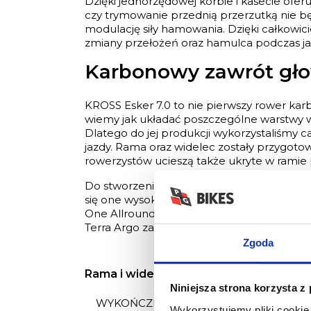
Dzięki jednorzędowej korbie i kasecie oferu
czy trymowanie przednią przerzutką nie b
modulację siły hamowania. Dzięki całkowi
zmiany przełożeń oraz hamulca podczas ja
Karbonowy zawrót gł
KROSS Esker 7.0 to nie pierwszy rower ka
wiemy jak układać poszczególne warstwy w
Dlatego do jej produkcji wykorzystaliśmy
jazdy. Rama oraz widelec zostały przygot
rowerzystów ucieszą także ukryte w ramie p
Do stworzenia kół w KROSS Esker 7.0 wyko
się one wysoką odpornością na uszkodzen
One Allround o szerokości 40 mm stanowią
Terra Argo zaprojektowane z myślą o rowe
Zgoda
Rama i widelec
Niniejsza strona korzysta z
WYKOŃCZENIE LAKIERU
Wykorzystujemy pliki cookie 