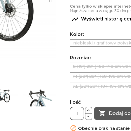
Cena tylko w sklepie interne
Najniższa cena w ciągu 30 dni 

Wyświetl historię c
Kolor:
niebieski / grafitowy połys
Rozmiar:
S (19") 28" ( 160-170 cm wzr
M (20") 28" ( 168-178 cm wz
XL (22") 28" ( 184-194 cm wz
Ilość

Dodaj do

Obecnie brak na stanie