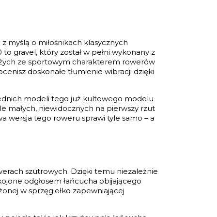
 z myślą o miłośnikach klasycznych
to gravel, który został w pełni wykonany z
 dużych ze sportowym charakterem rowerów
enisz doskonałe tłumienie wibracji dzięki
zednich modeli tego już kultowego modelu
ele małych, niewidocznych na pierwszy rzut
a wersja tego roweru sprawi tyle samo – a
erach szutrowych. Dzięki temu niezależnie
pokojone odgłosem łańcucha obijającego
ażonej w sprzęgiełko zapewniającej