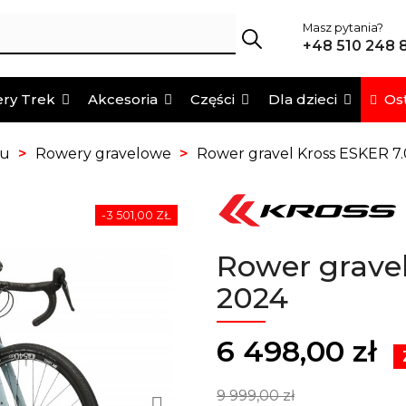
Masz pytania?
+48 510 248 
Ost
ry Trek
Akcesoria
Części
Dla dzieci
pu
Rowery gravelowe
Rower gravel Kross ESKER 7
-3 501,00 ZŁ
Rower gravel
2024
6 498,00 zł
9 999,00 zł