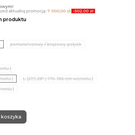
towym!
przed aktualną promocją:
7 000,00 zł
-502,00 zł
en produktu
k
pomarańczowy / brązowy połysk
ostu )
rostu )
L (21") 28" ( 176-186 cm wzrostu )
rostu )
 koszyka