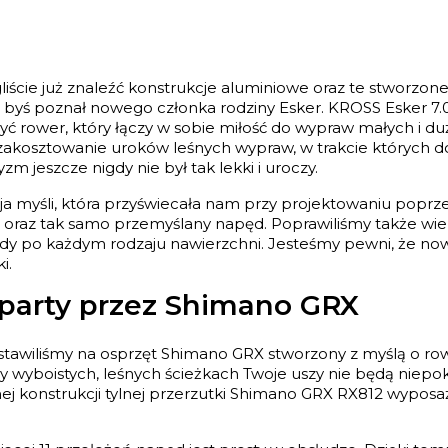
ście już znaleźć konstrukcje aluminiowe oraz te stworzone
byś poznał nowego członka rodziny Esker. KROSS Esker 7.0 
zyć rower, który łączy w sobie miłość do wypraw małych i
zakosztowanie uroków leśnych wypraw, w trakcie których doc
jeszcze nigdy nie był tak lekki i uroczy.
ja myśli, która przyświecała nam przy projektowaniu popr
er oraz tak samo przemyślany napęd. Poprawiliśmy także wi
azdy po każdym rodzaju nawierzchni. Jesteśmy pewni, że now
i.
arty przez Shimano GRX
tawiliśmy na osprzęt Shimano GRX stworzony z myślą o row
 czy wyboistych, leśnych ścieżkach Twoje uszy nie będą nie
alnej konstrukcji tylnej przerzutki Shimano GRX RX812 wypos