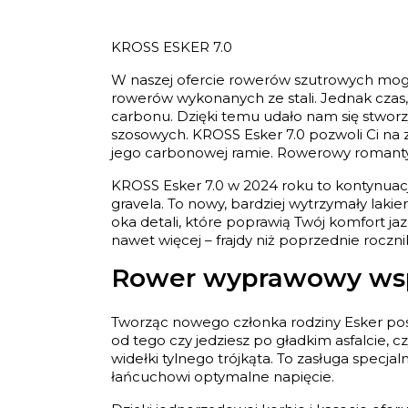
KROSS ESKER 7.0
W naszej ofercie rowerów szutrowych mogli
rowerów wykonanych ze stali. Jednak czas, 
carbonu. Dzięki temu udało nam się stwor
szosowych. KROSS Esker 7.0 pozwoli Ci na 
jego carbonowej ramie. Rowerowy romantyzm 
KROSS Esker 7.0 w 2024 roku to kontynuac
gravela. To nowy, bardziej wytrzymały laki
oka detali, które poprawią Twój komfort j
nawet więcej – frajdy niż poprzednie rocznik
Rower wyprawowy wsp
Tworząc nowego członka rodziny Esker pos
od tego czy jedziesz po gładkim asfalcie,
widełki tylnego trójkąta. To zasługa specj
łańcuchowi optymalne napięcie.