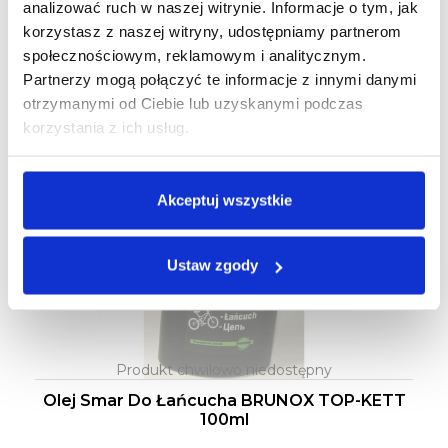
analizować ruch w naszej witrynie. Informacje o tym, jak
korzystasz z naszej witryny, udostępniamy partnerom
Klienci którzy zakupili ten produkt
społecznościowym, reklamowym i analitycznym.
kupili również:
Partnerzy mogą połączyć te informacje z innymi danymi
otrzymanymi od Ciebie lub uzyskanymi podczas
korzystania z ich usług.
Akceptuj wszystkie
Ustaw zgody
Olej Smar Do Łańcucha BRUNOX TOP-KETT
100ml