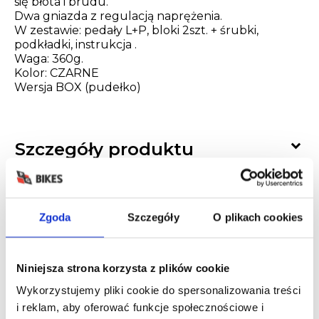
się błota i brudu.
Dwa gniazda z regulacją naprężenia.
W zestawie: pedały L+P, bloki 2szt. + śrubki,
podkładki, instrukcja .
Waga: 360g.
Kolor: CZARNE
Wersja BOX (pudełko)

Szczegóły produktu

Wysyłka i dostawa

Gwarancja
Zgoda
Szczegóły
O plikach cookies

Opinie
Niniejsza strona korzysta z plików cookie

Raty
Wykorzystujemy pliki cookie do spersonalizowania treści
i reklam, aby oferować funkcje społecznościowe i