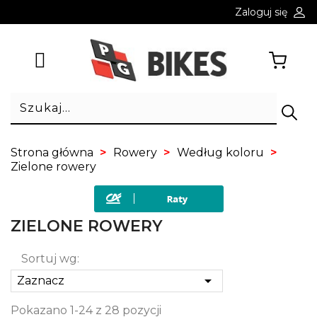
Zaloguj się
Strona główna
Rowery
Według koloru
Zielone rowery
ZIELONE ROWERY
Sortuj wg:

Zaznacz
Pokazano 1-24 z 28 pozycji