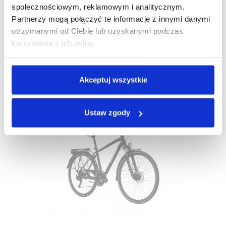
społecznościowym, reklamowym i analitycznym.
Partnerzy mogą połączyć te informacje z innymi danymi
Rower Dziecięcy Tabou Rocket Alu 20"
otrzymanymi od Ciebie lub uzyskanymi podczas
korzystania z ich usług.
939,00 zł
704,25 zł
Najniższa cena:
939,00 zł
-25%
Akceptuj wszystkie
WYPRZEDAŻ!
Ustaw zgody