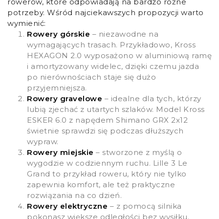
rowerów, które odpowiadają na bardzo różne
potrzeby. Wśród najciekawszych propozycji warto
wymienić:
Rowery górskie
– niezawodne na
wymagających trasach. Przykładowo, Kross
HEXAGON 2.0 wyposażono w aluminiową ramę
i amortyzowany widelec, dzięki czemu jazda
po nierównościach staje się dużo
przyjemniejsza.
Rowery gravelowe
– idealne dla tych, którzy
lubią zjechać z utartych szlaków. Model Kross
ESKER 6.0 z napędem Shimano GRX 2x12
świetnie sprawdzi się podczas dłuższych
wypraw.
Rowery miejskie
– stworzone z myślą o
wygodzie w codziennym ruchu. Lille 3 Le
Grand to przykład roweru, który nie tylko
zapewnia komfort, ale też praktyczne
rozwiązania na co dzień.
Rowery elektryczne
– z pomocą silnika
pokonasz większe odległości bez wysiłku.