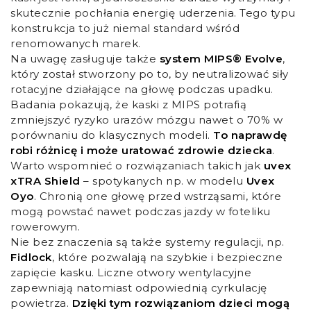
skutecznie pochłania energię uderzenia. Tego typu
konstrukcja to już niemal standard wśród
renomowanych marek.
Na uwagę zasługuje także
system MIPS® Evolve
,
który został stworzony po to, by neutralizować siły
rotacyjne działające na głowę podczas upadku.
Badania pokazują, że kaski z MIPS potrafią
zmniejszyć ryzyko urazów mózgu nawet o 70% w
porównaniu do klasycznych modeli.
To naprawdę
robi różnicę i może uratować zdrowie dziecka
.
Warto wspomnieć o rozwiązaniach takich jak
uvex
xTRA Shield
– spotykanych np. w modelu
Uvex
Oyo
. Chronią one głowę przed wstrząsami, które
mogą powstać nawet podczas jazdy w foteliku
rowerowym.
Nie bez znaczenia są także systemy regulacji, np.
Fidlock
, które pozwalają na szybkie i bezpieczne
zapięcie kasku. Liczne otwory wentylacyjne
zapewniają natomiast odpowiednią cyrkulację
powietrza.
Dzięki tym rozwiązaniom dzieci mogą