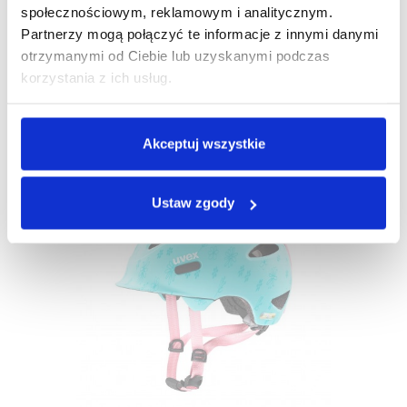
społecznościowym, reklamowym i analitycznym.
Partnerzy mogą połączyć te informacje z innymi danymi
Kask Rowerowy Uvex Oyo Style Różowy 45-50
otrzymanymi od Ciebie lub uzyskanymi podczas
Cm
korzystania z ich usług.
215,00 zł
Akceptuj wszystkie
Ustaw zgody