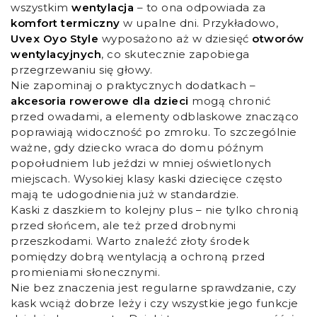
wszystkim
wentylacja
– to ona odpowiada za
komfort termiczny
w upalne dni. Przykładowo,
Uvex Oyo Style
wyposażono aż w dziesięć
otworów
wentylacyjnych
, co skutecznie zapobiega
przegrzewaniu się głowy.
Nie zapominaj o praktycznych dodatkach –
akcesoria rowerowe dla dzieci
mogą chronić
przed owadami, a elementy odblaskowe znacząco
poprawiają widoczność po zmroku. To szczególnie
ważne, gdy dziecko wraca do domu późnym
popołudniem lub jeździ w mniej oświetlonych
miejscach. Wysokiej klasy kaski dziecięce często
mają te udogodnienia już w standardzie.
Kaski z daszkiem to kolejny plus – nie tylko chronią
przed słońcem, ale też przed drobnymi
przeszkodami. Warto znaleźć złoty środek
pomiędzy dobrą wentylacją a ochroną przed
promieniami słonecznymi.
Nie bez znaczenia jest regularne sprawdzanie, czy
kask wciąż dobrze leży i czy wszystkie jego funkcje