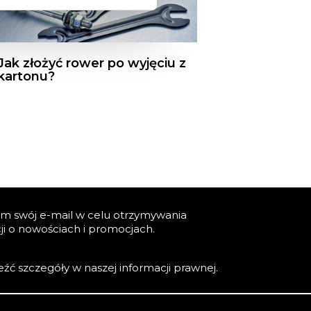
Jak złożyć rower po wyjęciu z
kartonu?
m swój e-mail w celu otrzymywania
ji o nowościach i promocjach.
źć szczegóły w naszej informacji prawnej.