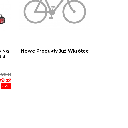
y Na
Nowe Produkty Już Wkrótce
a 3
,99 zł
99 zł
-3%