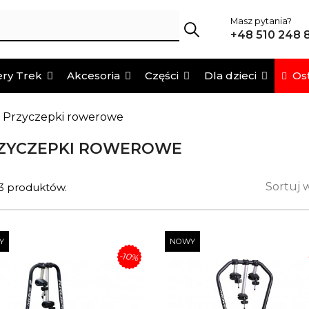
Masz pytania?
+48 510 248 
Ost
ry Trek
Akcesoria
Części
Dla dzieci
Przyczepki rowerowe
ZYCZEPKI ROWEROWE
Sortuj 
 3 produktów.
Y
NOWY
-10%