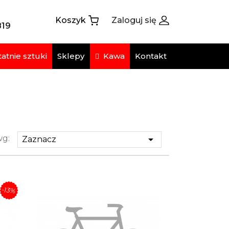
Koszyk
Zaloguj się
819
atnie sztuki
Kawa
Sklepy
Kontakt
wg:

Zaznacz
-13%