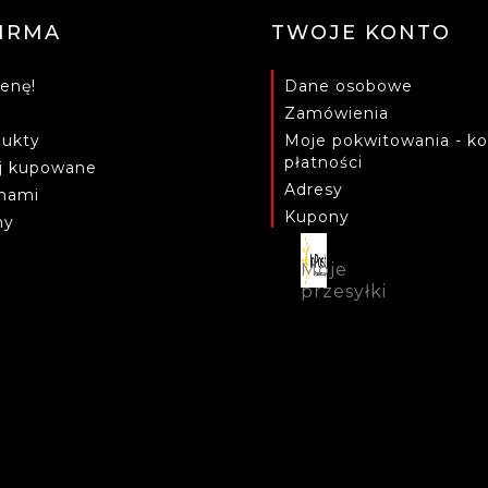
FIRMA
TWOJE KONTO
enę!
Dane osobowe
Zamówienia
ukty
Moje pokwitowania - ko
płatności
ej kupowane
Adresy
 nami
Kupony
ny
Moje
przesyłki