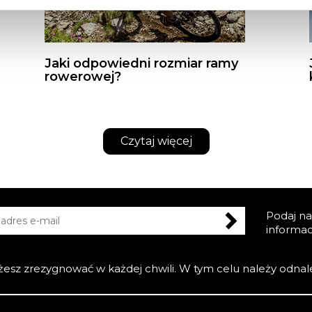
Jaki odpowiedni rozmiar ramy
rowerowej?
Czytaj więcej
Podaj na
informac
esz zrezygnować w każdej chwili. W tym celu należy odnale