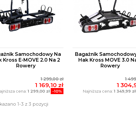
ażnik Samochodowy Na
Bagażnik Samochodow
 Kross E-MOVE 2.0 Na 2
Hak Kross MOVE 3.0 N
Rowery
Rowery
1 299,00 zł
1 499
1 169,10 zł
1 304,
ajniższa cena:
1 299,00 zł
-10%
Najniższa cena:
1 349,99 zł
azano 1-3 z 3 pozycji