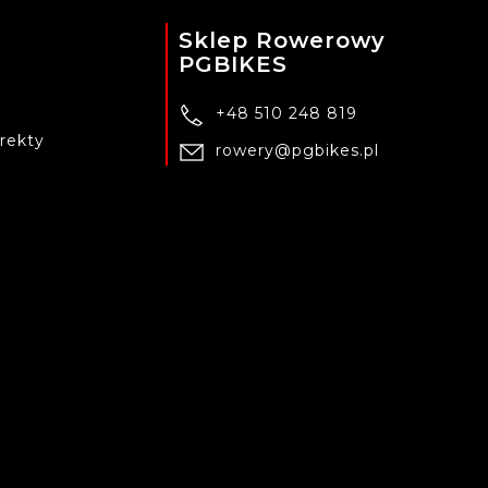
Sklep Rowerowy
PGBIKES
+48 510 248 819
rekty
rowery@pgbikes.pl