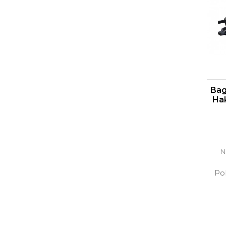
Bag
Hak
N
Pok