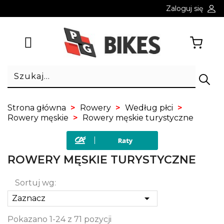
Zaloguj się
Strona główna
Rowery
Według płci
Rowery męskie
Rowery męskie turystyczne
ROWERY MĘSKIE TURYSTYCZNE
Sortuj wg:

Zaznacz
Pokazano 1-24 z 71 pozycji