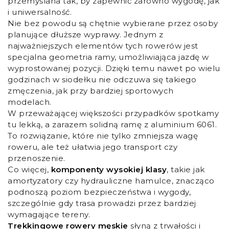
przemyślana tak, by zapewnić zarówno wygodę, jak
i uniwersalność.
Nie bez powodu są chętnie wybierane przez osoby
planujące dłuższe wyprawy. Jednym z
najważniejszych elementów tych rowerów jest
specjalna geometria ramy, umożliwiająca jazdę w
wyprostowanej pozycji. Dzięki temu nawet po wielu
godzinach w siodełku nie odczuwa się takiego
zmęczenia, jak przy bardziej sportowych
modelach.
W przeważającej większości przypadków spotkamy
tu lekką, a zarazem solidną ramę z aluminium 6061.
To rozwiązanie, które nie tylko zmniejsza wagę
roweru, ale też ułatwia jego transport czy
przenoszenie.
Co więcej,
komponenty wysokiej klasy
, takie jak
amortyzatory czy hydrauliczne hamulce, znacząco
podnoszą poziom bezpieczeństwa i wygody,
szczególnie gdy trasa prowadzi przez bardziej
wymagające tereny.
Trekkingowe rowery męskie
słyną z trwałości i