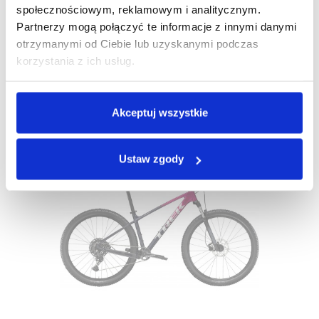
społecznościowym, reklamowym i analitycznym.
Partnerzy mogą połączyć te informacje z innymi danymi
Rower Trek Marlin 5 Gen 3 2025
otrzymanymi od Ciebie lub uzyskanymi podczas
korzystania z ich usług.
2 899,00 zł
2 319,20 zł
Najniższa cena:
2 899,00 zł
-20%
Akceptuj wszystkie
Ustaw zgody
-1 079,00 ZŁ