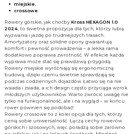
miejskie
,
crossowe
.
Rowery górskie, jak choćby
Kross HEXAGON 1.0
2024
, to świetna propozycja dla tych, którzy lubią
wyzwania i jazdę po trudniejszych trasach.
Amortyzatory oraz solidne opony gwarantują
komfort i pewność prowadzenia – a lekka rama
dodatkowo poprawia zwrotność. W efekcie każda
wyprawa może stać się prawdziwą przygodą.
Rowery miejskie wyróżniają się ergonomiczną
budową, dzięki czemu świetnie sprawdzają się
podczas codziennych dojazdów. Łatwo się na nie
wsiada i zsiada, a ich design często przyciąga wzrok
młodszych użytkowników. Warto zwrócić uwagę nie
tylko na funkcjonalność, ale i na wygląd – w końcu
rower powinien się podobać!
Rowery crossowe to z kolei opcja dla tych, którzy
cenią sobie uniwersalność. Łączą cechy rowerów
górskich i szosowych, więc poradzą sobie zarówno
na asfalcie, jak i na leśnych ścieżkach. Młodzież