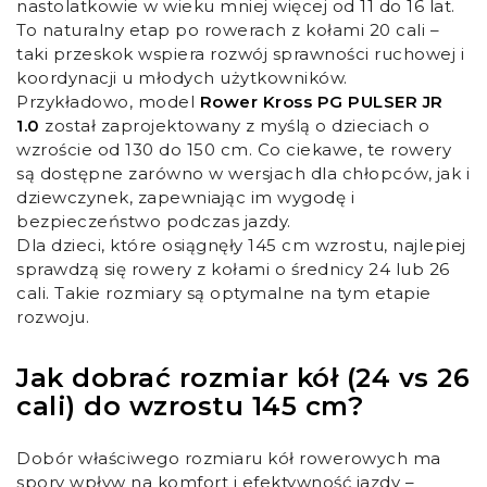
nastolatkowie w wieku mniej więcej od 11 do 16 lat.
To naturalny etap po rowerach z kołami 20 cali –
taki przeskok wspiera rozwój sprawności ruchowej i
koordynacji u młodych użytkowników.
Przykładowo, model
Rower Kross PG PULSER JR
1.0
został zaprojektowany z myślą o dzieciach o
wzroście od 130 do 150 cm. Co ciekawe, te rowery
są dostępne zarówno w wersjach dla chłopców, jak i
dziewczynek, zapewniając im wygodę i
bezpieczeństwo podczas jazdy.
Dla dzieci, które osiągnęły 145 cm wzrostu, najlepiej
sprawdzą się rowery z kołami o średnicy 24 lub 26
cali. Takie rozmiary są optymalne na tym etapie
rozwoju.
Jak dobrać rozmiar kół (24 vs 26
cali) do wzrostu 145 cm?
Dobór właściwego rozmiaru kół rowerowych ma
spory wpływ na komfort i efektywność jazdy –