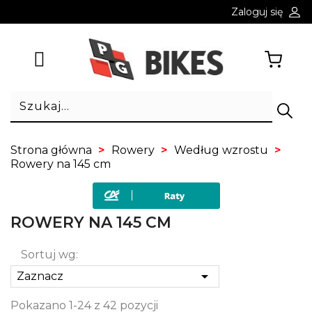
Zaloguj się
Strona główna
Rowery
Według wzrostu
Rowery na 145 cm
ROWERY NA 145 CM
Sortuj wg:

Zaznacz
Pokazano 1-24 z 42 pozycji