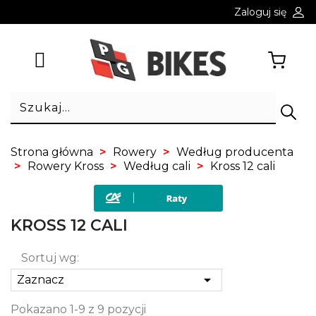
Zaloguj się
Strona główna
Rowery
Według producenta
Rowery Kross
Według cali
Kross 12 cali
KROSS 12 CALI
Sortuj wg:

Zaznacz
Pokazano 1-9 z 9 pozycji