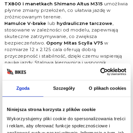
TX800 i manetkach Shimano Altus M315
umożliwia
płynne zmiany przełożeń, co ułatwia jazdę w
zróżnicowanym terenie.
Hamulce V-brake
lub
hydrauliczne tarczowe
,
stosowane w zależności od modelu, zapewniają
skuteczne zatrzymywanie, co zwiększa
bezpieczeństwo.
Opony Mitas Scylla V75
w
rozmiarze 12 x 2.125 cala oferują dobrą
przyczepność i stabilność, dzięki czemu wspierają
naukę jazdy. Stalowa kierownica i wspornik
kierownicy gwarantują trwałość, a
pedały FP-804
zapewniają pewny chwyt. Geometria ramy,
zaprojektowana z myślą o dzieciach, ułatwia
Zgoda
Szczegóły
O plikach cookies
kontrolę i zwiększa wygodę podczas jazdy.
Jak Kross 12 cali wspiera naukę
Niniejsza strona korzysta z plików cookie
jazdy na rowerze?
Wykorzystujemy pliki cookie do spersonalizowania treści
i reklam, aby oferować funkcje społecznościowe i
Rower Kross 12 cali
to doskonałe narzędzie, które
analizować ruch w naszej witrynie. Informacje o tym, jak