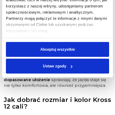
ułatwia maluchom naukę jazdy na rowerze, dzięki
korzystasz z naszej witryny, udostępniamy partnerom
swojej stabilnej konstrukcji oraz funkcjom
wspierającym rozwój umiejętności. Zaprojektowany
społecznościowym, reklamowym i analitycznym.
z myślą o dzieciach, ma boczne kółka, które
Partnerzy mogą połączyć te informacje z innymi danymi
pomagają im zachować równowagę w trakcie
otrzymanymi od Ciebie lub uzyskanymi podczas
pierwszych prób. To nie tylko zwiększa pewność
korzystania z ich usług.
siebie maluchów, ale także pozytywnie wpływa na
ich koordynację ruchową.
Rowery Kross 12 cali pozwalają dzieciom na naukę
Akceptuj wszystkie
równowagi bez potrzeby pedałowania, co stanowi
bardzo ważny etap w przyswajaniu umiejętności
jazdy. Dzięki możliwości manewrowania rowerem,
Ustaw zgody
łatwiej im później przejść do jazdy na dwóch
kółkach.
Lekka aluminiowa rama
oraz
odpowiednio
dopasowane ułożenie
sprawiają, że jazda staje się
nie tylko komfortowa, ale również przyjemniejsza.
Jak dobrać rozmiar i kolor Kross
12 cali?