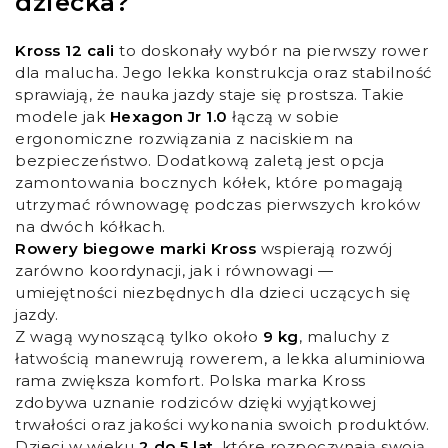
dziecka?
Kross 12 cali
to doskonały wybór na pierwszy rower
dla malucha. Jego lekka konstrukcja oraz stabilność
sprawiają, że nauka jazdy staje się prostsza. Takie
modele jak
Hexagon Jr 1.0
łączą w sobie
ergonomiczne rozwiązania z naciskiem na
bezpieczeństwo. Dodatkową zaletą jest opcja
zamontowania bocznych kółek, które pomagają
utrzymać równowagę podczas pierwszych kroków
na dwóch kółkach.
Rowery biegowe marki Kross
wspierają rozwój
zarówno koordynacji, jak i równowagi —
umiejętności niezbędnych dla dzieci uczących się
jazdy.
Z wagą wynoszącą tylko około
9 kg
, maluchy z
łatwością manewrują rowerem, a lekka aluminiowa
rama zwiększa komfort. Polska marka Kross
zdobywa uznanie rodziców dzięki wyjątkowej
trwałości oraz jakości wykonania swoich produktów.
Dzieci w wieku
2 do 5 lat
, które rozpoczynają swoją