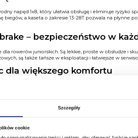
odny napęd 1x8, który ułatwia obsługę i eliminuje ryzyko s
 biegów, a kaseta o zakresie 13-28T pozwala na płynne po
brake – bezpieczeństwo w każ
la rowerów juniorskich. Są lekkie, proste w obsłudze i sk
ch, są także tańsze w eksploatacji i łatwiejsze w serwis
 dla większego komfortu
widelec Zoom Bravo 327E ze skokiem 40 mm, który tłumi n
Opony o szerokości 1,95 cala zapewniają dobrą przyczepność
s PG Pulser JR 1.0
Szczegóły
tu dziecka (130-150 cm)
 plików cookie
 – dostosowane do potrzeb młodszych rowerzystów
do spersonalizowania treści i reklam, aby oferować funkcje sp
ułatwiają sterowanie i zapewniają wygodną pozycję