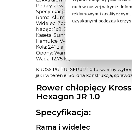
Pedały z tworzywa sztucznego – lekkie i 
ruch w naszej witrynie. Inf
Specyfikacja techniczna
reklamowym i analitycznym. 
Rama: Aluminium 6061, malowanie pros
uzyskanymi podczas korzysta
Widelec: Zoom Bravo 327E, skok 40 mm
Napęd: 1x8, Shimano Tourney TX800
Kaseta: Sunrun FW-8I, 13-28T
Hamulce: V-brake (przód i tył)
Koła: 24” z aluminiowymi obręczami
Opony: Wanda P1255 24x1,95
Waga: 12,75 kg
KROSS PG PULSER JR 1.0 to świetny wybór 
jak i w terenie. Solidna konstrukcja, spra
Rower chłopięcy Kross
Hexagon JR 1.0
Specyfikacja:
Rama i widelec