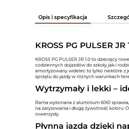
Opis i specyfikacja
Szczegó
KROSS PG PULSER JR 1.
KROSS PG PULSER JR 1.0 to dziecięcy rowe
codziennych dojazdów do szkoły, jak i rod
amortyzowany widelec to tylko niektóre z 
sprzętu do jazdy w różnych warunkach te
Wytrzymały i lekki – 
Rama wykonana z aluminium 6061 sprawia, 
na zarysowania i długą żywotność koloru. 
rowerzysty.
Płynna jazda dzięki 