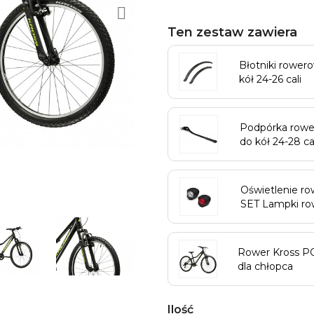
Ten zestaw zawiera
Błotniki rowe
kół 24-26 cali
Podpórka row
do kół 24-28 cal
Oświetlenie 
SET Lampki row
Rower Kross P
dla chłopca
Ilość