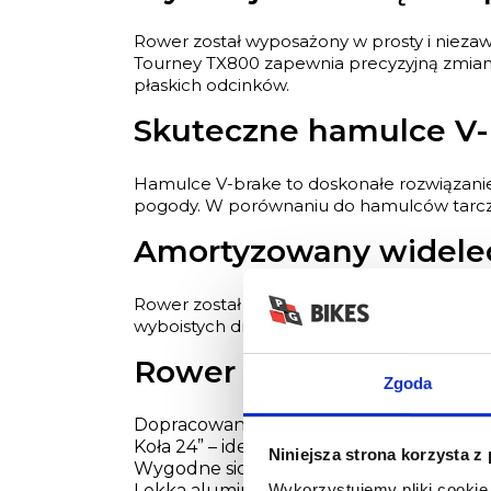
Rower został wyposażony w prosty i niezaw
Tourney TX800 zapewnia precyzyjną zmianę
płaskich odcinków.
Skuteczne hamulce V-
Hamulce V-brake to doskonałe rozwiązanie d
pogody. W porównaniu do hamulców tarczowy
Amortyzowany widelec
Rower został wyposażony w amortyzowany 
wyboistych drogach czy leśnych ścieżkach. 
Rower dla chłopca Kros
Zgoda
Dopracowane komponenty
Koła 24” – idealnie dopasowane do wzros
Niniejsza strona korzysta z
Wygodne siodło Selle Royal Explora JR
Wykorzystujemy pliki cookie 
Lekka aluminiowa kierownica i mostek – 