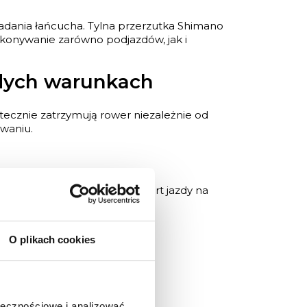
padania łańcucha. Tylna przerzutka Shimano
konywanie zarówno podjazdów, jak i
dych warunkach
utecznie zatrzymują rower niezależnie od
owaniu.
ierówności i poprawia komfort jazdy na
 i stabilność.
O plikach cookies
ołecznościowe i analizować