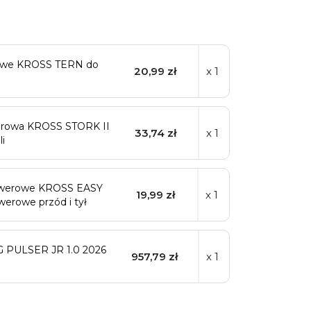
rowe KROSS TERN do
20,99 zł
x 1
erowa KROSS STORK II
33,74 zł
x 1
i
rowerowe KROSS EASY
19,99 zł
x 1
erowe przód i tył
G PULSER JR 1.0 2026
957,79 zł
x 1