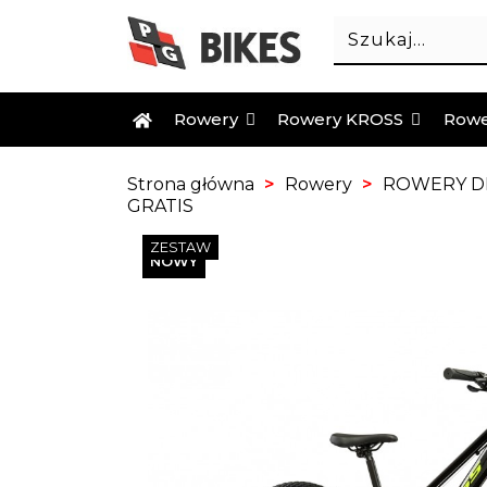
Rowery
Rowery KROSS
Rowe
Strona główna
Rowery
ROWERY DL
GRATIS
ZESTAW
NOWY