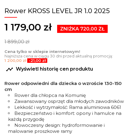
Rower KROSS LEVEL JR 1.0 2025
1 179,00 zł
ZNIŻKA 720,00 ZŁ
1 899,00 zł
Cena tylko w sklepie internetowym!
Najniższa cena w ciągu 30 dni przed aktualną promocją:
1 200,00 zł
-21,00 zł

Wyświetl historię cen produktu
Rower odpowiedni dla dziecka o wzroście 130-150
cm
Rower dla chłopca na Komunię
Zawansowany osprzęt dla młodych zawodników
Lekkość i wytrzymałość: Rama aluminiowa 6061
Bezpieczeństwo i komfort: opony i hamulce na
każdą przygodę
Nowoczesny design: hydroformowanie i
malowanie proszkowe ramy