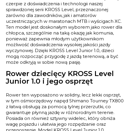
czerpie z doświadczenia i technologii naszej
sprawdzonej serii KROSS Level, przeznaczonej
zarówno dla zawodników, jak i amatorów
uczestniczących w maratonach MTB i wyścigach XC.
Ten model jest doskonałym wyborem jako rower dla
chłopca, szczególnie na taką okazję jak komunia,
ponieważ zapewnia młodym użytkownikom
możliwość doświadczenia wysokiej jakości jazdy
wyczynowej. Dzięki KROSS Level Junior 1.0, dzieci
mogą rozpocząć przygodę z jazdą terenową, a być
może odkryją w sobie nową pasję.
Rower dziecięcy KROSS Level
Junior 1.0 i jego osprzęt
Rower ten wyposażono w solidny, lecz lekki osprzęt,
w tym ośmiorzędowy napęd Shimano Tourney TX800
z łatwą obsługą za pomocą tylnej przerzutki, co
gwarantuje płynną jazdę w różnorodnym terenie.
Posiada on również sztywny widelec, który obniża
wagę pojazdu i ułatwia jego rozpędzanie oraz
przenoszenie. Model KROSS Level Junior 1.0