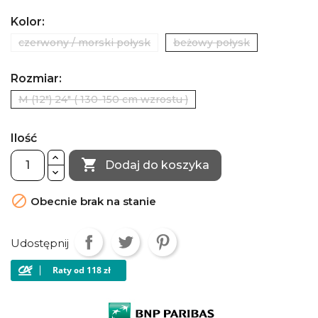
Kolor:
czerwony / morski połysk
beżowy połysk
Rozmiar:
M (12") 24" ( 130-150 cm wzrostu )
Ilość

Dodaj do koszyka

Obecnie brak na stanie
Udostępnij