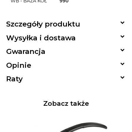
WB - BAZA KÓŁ
990

Szczegóły produktu

Wysyłka i dostawa

Gwarancja

Opinie

Raty
Zobacz także