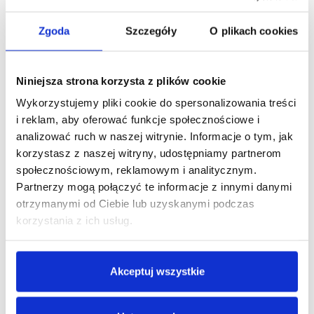
TARCZE
HAMULCOWE
BRAK
Zgoda
Szczegóły
O plikach cookies
TYŁ
Komponenty
Niniejsza strona korzysta z plików cookie
Wykorzystujemy pliki cookie do spersonalizowania treści
KIEROWNICA
ALUMINIUM 580 MM 31.8
i reklam, aby oferować funkcje społecznościowe i
WSPORNIK
analizować ruch w naszej witrynie. Informacje o tym, jak
ALUMINIUM 70MM/31,8/7°
KIEROWNICY
korzystasz z naszej witryny, udostępniamy partnerom
SIODŁO
SELLE ROYAL EXPLORA JR
społecznościowym, reklamowym i analitycznym.
Partnerzy mogą połączyć te informacje z innymi danymi
WSPORNIK
STEEL 27,2X300
otrzymanymi od Ciebie lub uzyskanymi podczas
SIODŁA
korzystania z ich usług.
STERY
FP-H813PL 1-1/8"
CHWYTY
KROSS
Akceptuj wszystkie
PEDAŁY
TWORZYWO
System e-bike