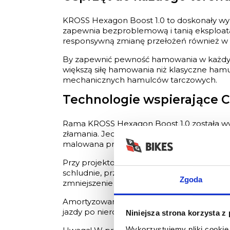
KROSS Hexagon Boost 1.0 to doskonały wy
zapewnia bezproblemową i tanią eksploatacj
responsywną zmianę przełożeń również w t
By zapewnić pewność hamowania w każdyc
większą siłę hamowania niż klasyczne hamu
mechanicznych hamulców tarczowych.
Technologie wspierające 
Rama KROSS Hexagon Boost 1.0 została wyko
złamania. Jednocześnie, jest to stosunkow
malowana proszkowo, co przekłada się na 
Przy projektowaniu ramy postanowiliśmy wy
schludnie, przez co może stanowić doskona
Zgoda
zmniejszenie ryzyka zerwania linki w trakcie
Amortyzowany widelec SR Suntour ze skok
jazdy po nierównej i wyboistej nawierzchni.
Niniejsza strona korzysta z
Wykorzystujemy pliki cookie 