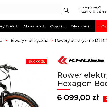
Masz pytania?
+48 510 248 
Ost
ry Trek
Akcesoria
Części
Dla dzieci
pu
Rowery elektryczne
Rowery elektryczne MTB
-900,00 ZŁ
Rower elektr
Hexagon Boo
6 099,00 zł