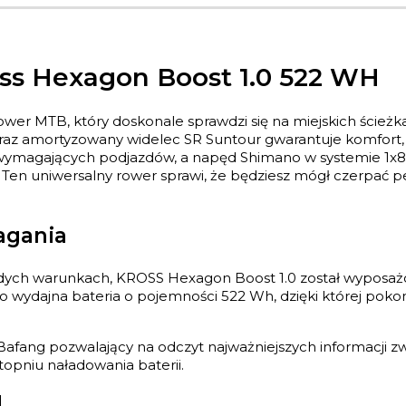
ss Hexagon Boost 1.0 522 WH
wer MTB, który doskonale sprawdzi się na miejskich ścieżk
 oraz amortyzowany widelec SR Suntour gwarantuje komfort,
wymagających podjazdów, a napęd Shimano w systemie 1x8 
 Ten uniwersalny rower sprawi, że będziesz mógł czerpać pe
agania
dych warunkach, KROSS Hexagon Boost 1.0 został wyposaż
o wydajna bateria o pojemności 522 Wh, dzięki której poko
Bafang pozwalający na odczyt najważniejszych informacji zw
stopniu naładowania baterii.
u