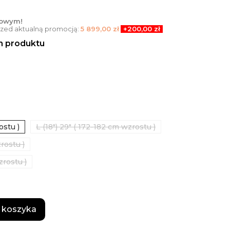
towym!
przed aktualną promocją:
5 899,00 zł
+200,00 zł
en produktu
ostu )
L (18") 29" ( 172-182 cm wzrostu )
rostu )
zrostu )
 koszyka