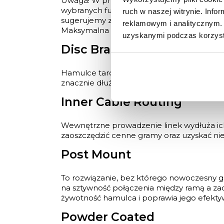
Uwaga! W przypadku korzystania z liczn
wybranych funkcji licznika. Dzieje się ta
ruch w naszej witrynie. Inf
sugerujemy zakup licznika przewodowego.
reklamowym i analitycznym. 
Maksymalna prędkość wspomagania wynos
uzyskanymi podczas korzysta
Disc Brakes
Hamulce tarczowe gwarantują nam dużą si
znacznie dłuższa niż hamulców tradycyjnyc
Inner Cable Routing
Wewnętrzne prowadzenie linek wydłuża ich
zaoszczędzić cenne gramy oraz uzyskać n
Post Mount
To rozwiązanie, bez którego nowoczesny g
na sztywność połączenia między ramą a za
żywotność hamulca i poprawia jego efekty
Powder Coated