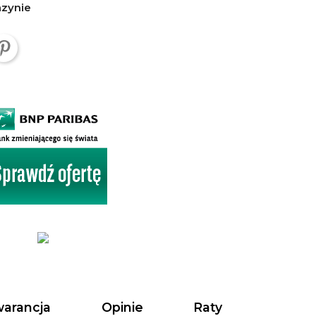
azynie
arancja
Opinie
Raty