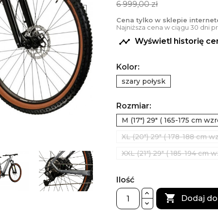
6 999,00 zł
Cena tylko w sklepie interne
Najniższa cena w ciągu 30 dni 

Wyświetl historię c
Kolor:
szary połysk
Rozmiar:
M (17") 29" ( 165-175 cm wzr
XL (20") 29" ( 178-188 cm wz
XXL (21") 29" ( 185-194 cm w
Ilość

Dodaj do