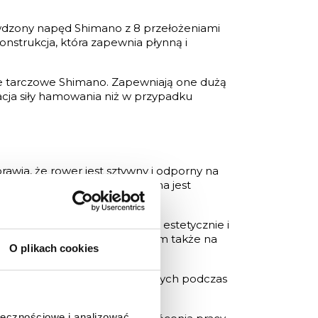
wdzony napęd Shimano z 8 przełożeniami
onstrukcja, która zapewnia płynną i
 tarczowe Shimano. Zapewniają one dużą
acja siły hamowania niż w przypadku
wia, że rower jest sztywny i odporny na
tę swoimi właściwościami. Rama jest
a mechaniczne.
rawiliśmy, że rower wygląda estetycznie i
prowadzenia linek pozwolił nam także na
O plikach cookies
 tłumienie wibracji powstających podczas
ołecznościowe i analizować