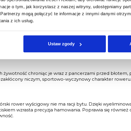
ika bezprzewodowego zamontowanego na rowerze elektryc
k z powodu niektórych elektrycznych elementów roweru. Dla
ormacje o tym, jak korzystasz z naszej witryny, udostępniamy p
 Pamiętaj! Napęd elektryczny naszych rowerów jest zgodn
Partnerzy mogą połączyć te informacje z innymi danymi otrzym
i 25 km/h.
nia z ich usług.
łę hamowania i dobrą modulację nawet w najcięższych war
Ustaw zgody
h.
 żywotność chroniąc je wraz z pancerzami przed błotem, 
iezakłócony niczym, sportowo-wyczynowy charakter roweru
órski rower wyścigowy nie ma racji bytu. Dzięki wyelimino
ciskiem wzrasta precyzja hamowania. Poprawia się również
wność.