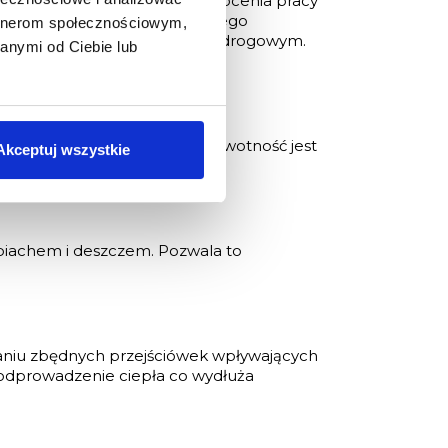
znym, mogą występować zakłócenia pracy
tego też do roweru elektrycznego
artnerom społecznościowym,
y z przepisami Prawa o ruchu drogowym.
anymi od Ciebie lub
unkach pogodowych, a ich żywotność jest
Akceptuj wszystkie
piachem i deszczem. Pozwala to
.
waniu zbędnych przejściówek wpływających
 odprowadzenie ciepła co wydłuża