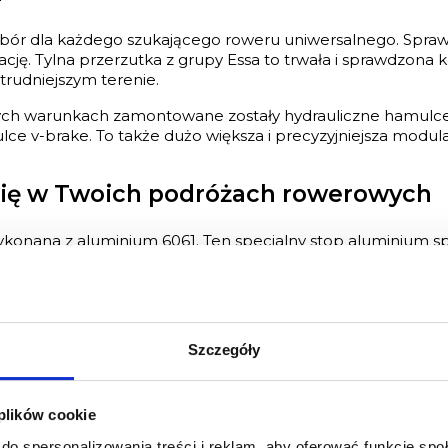
bór dla każdego szukającego roweru uniwersalnego. Spra
ę. Tylna przerzutka z grupy Essa to trwała i sprawdzona k
rudniejszym terenie.
h warunkach zamontowane zostały hydrauliczne hamulce
lce v-brake. To także dużo większa i precyzyjniejsza modul
Cię w Twoich podróżach rowerowych
nana z aluminium 6061. Ten specjalny stop aluminium spra
o lekki materiał, który może zaskoczyć niejednego rowerzys
trwałość malowania oraz odporność lakieru na uszkodzeni
posażyć ją w wewnętrzne prowadzenie linek. Dzięki temu sp
ły środek dojazdowy do pracy dla wielu osób. Ten system 
Szczegóły
 jazdy w terenie.
iem 100 mm zapewnia wysoką kulturę pracy oraz doskonałe
 plików cookie
do spersonalizowania treści i reklam, aby oferować funkcje sp