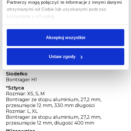
Partnerzy mogą połączyć te informacje z innymi danymi
Stop Prowheel, zębatka z zębami
otrzymanymi od Ciebie lub uzyskanymi podczas
wąskimi/szerokimi narrow-wide 40T, 175 mm
długości
korzystania z ich usług.
Kaseta
Shimano CUES LG300, LINKGLIDE, 11-48, 10-
rzędowa
Akceptuj wszystkie
Łańcuch
Shimano LG500
Ustaw zgody
Pedał
Pedały Bontrager City
Siodełko
Bontrager H1
*
Sztyca
Rozmiar: XS, S, M
Bontrager ze stopu aluminium, 27,2 mm,
przesunięcie 12 mm, 330 mm długości
Rozmiar: L, XL
Bontrager ze stopu aluminium, 27,2 mm,
przesunięcie 12 mm, długość 400 mm