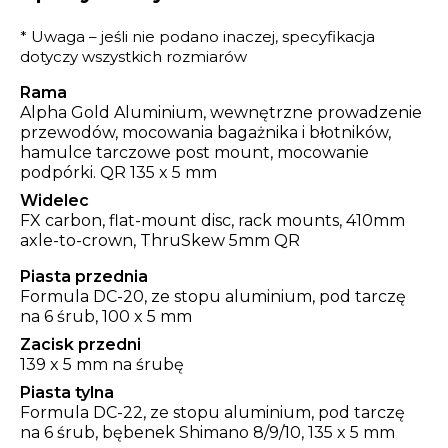
* Uwaga – jeśli nie podano inaczej, specyfikacja
dotyczy wszystkich rozmiarów
Rama
Alpha Gold Aluminium, wewnętrzne prowadzenie
przewodów, mocowania bagażnika i błotników,
hamulce tarczowe post mount, mocowanie
podpórki. QR 135 x 5 mm
Widelec
FX carbon, flat-mount disc, rack mounts, 410mm
axle-to-crown, ThruSkew 5mm QR
Piasta przednia
Formula DC-20, ze stopu aluminium, pod tarczę
na 6 śrub, 100 x 5 mm
Zacisk przedni
139 x 5 mm na śrubę
Piasta tylna
Formula DC-22, ze stopu aluminium, pod tarczę
na 6 śrub, bębenek Shimano 8/9/10, 135 x 5 mm