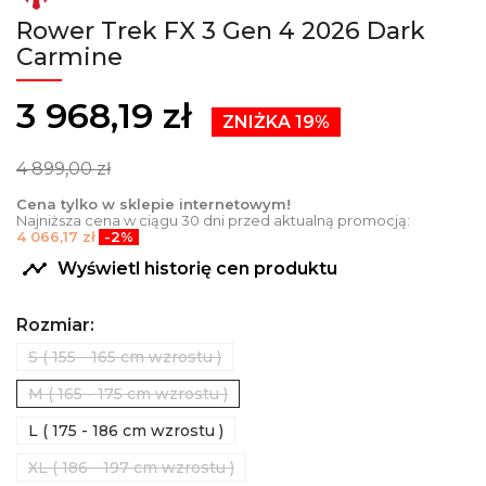
Rower Trek FX 3 Gen 4 2026 Dark
Carmine
3 968,19 zł
ZNIŻKA 19%
4 899,00 zł
Cena tylko w sklepie internetowym!
Najniższa cena w ciągu 30 dni przed aktualną promocją:
4 066,17 zł
-2%

Wyświetl historię cen produktu
Rozmiar:
S ( 155 - 165 cm wzrostu )
M ( 165 - 175 cm wzrostu )
L ( 175 - 186 cm wzrostu )
XL ( 186 - 197 cm wzrostu )