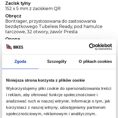
Zacisk tylny
152 x 5 mm z zaciskiem QR
Obręcz
Bontrager, przystosowana do zastosowania
bezdętkowego Tubeless Ready, pod hamulce
tarczowe, 32 otwory, zawór Presta
Opona
Bontrager H2 Comp, stopka z drutu, 30 tpi, 700 x
35 mm
Manetka
Zgoda
Szczegóły
O plikach cookies
Shimano CUES U6000 z optycznym wyświetlaniem
biegu, 10 biegów
Przerzutka tylna
Niniejsza strona korzysta z plików cookie
Shimano CUES U6000 GS
Wykorzystujemy pliki cookie do spersonalizowania treści
*
Korba
i reklam, aby oferować funkcje społecznościowe i
Rozmiar: XS, S, M
Stop Prowheel, zębatka z zębami
analizować ruch w naszej witrynie. Informacje o tym, jak
wąskimi/szerokimi narrow-wide 40T, 170 mm
korzystasz z naszej witryny, udostępniamy partnerom
długości
społecznościowym, reklamowym i analitycznym.
Rozmiar: L, XL