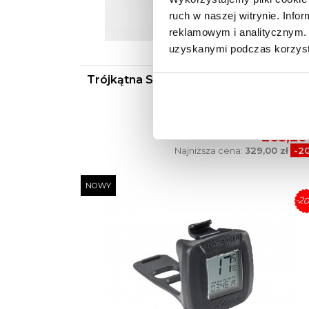
ruch w naszej witrynie. Inf
reklamowym i analitycznym. 
uzyskanymi podczas korzysta
Trójkątna Sakwa Torba Trek Adventu
1,6 L
329,00
263,20 
Najniższa cena:
329,00 zł
-2
NOWY
-2