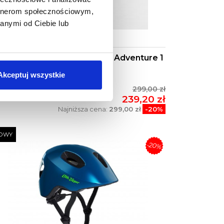
artnerom społecznościowym,
anymi od Ciebie lub
rójkątna Sakwa Torba Trek Adventure 1
L
Akceptuj wszystkie
299,00 zł
239,20 zł
Najniższa cena:
299,00 zł
-20%
OWY
-20%