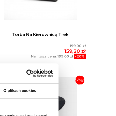
Torba Na Kierownicę Trek
199,00 zł
159,20 zł
Najniższa cena:
199,00 zł
-20%
OWY
-20%
O plikach cookies
ołecznościowe i analizować