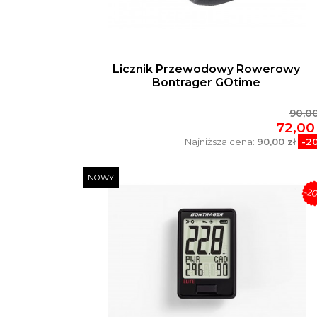
Licznik Przewodowy Rowerowy
Bontrager GOtime
90,00
72,00 
Najniższa cena:
90,00 zł
-2
NOWY
-2