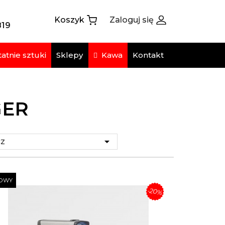
Koszyk
Zaloguj się
819
atnie sztuki
Kawa
Sklepy
Kontakt
GER

z
OWY
-20%