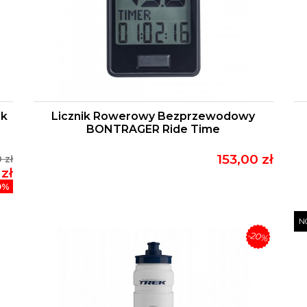
ek
Licznik Rowerowy Bezprzewodowy
BONTRAGER Ride Time
153,00 zł
 zł
zł
0%
N
-20%