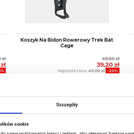
Koszyk Na Bidon Rowerowy Trek Bat
Cage
 zł
49,00 zł
zł
39,20 zł
0%
Najniższa cena:
49,00 zł
-20%
NOWY
N
0%
-20%
Szczegóły
 plików cookie
do spersonalizowania treści i reklam, aby oferować funkcje sp