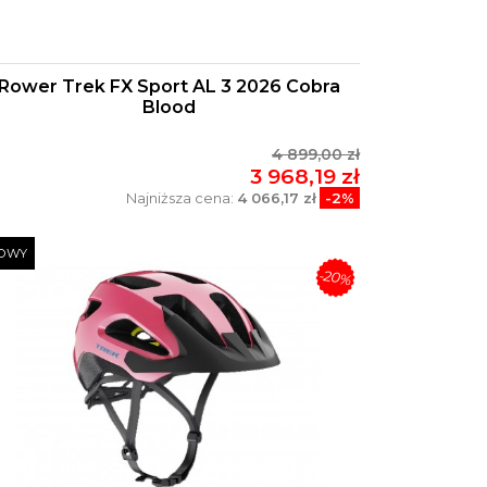
Rower Trek FX Sport AL 3 2026 Cobra
Blood
4 899,00 zł
3 968,19 zł
Najniższa cena:
4 066,17 zł
-2%
OWY
-20%