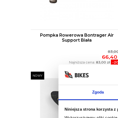
Pompka Rowerowa Bontrager Air
Support Biała
83,00
66,40 
Najniższa cena:
83,00 zł
-2
NOWY
-2
Zgoda
Niniejsza strona korzysta z
Wykorzystujemy pliki cookie 