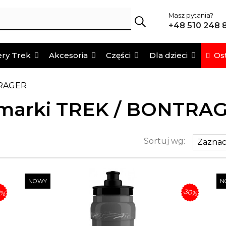
Masz pytania?
+48 510 248 
Ost
ry Trek
Akcesoria
Części
Dla dzieci
TRAGER
 marki TREK / BONTRA
Sortuj wg:
Zaznac
NOWY
N
0%
-30%