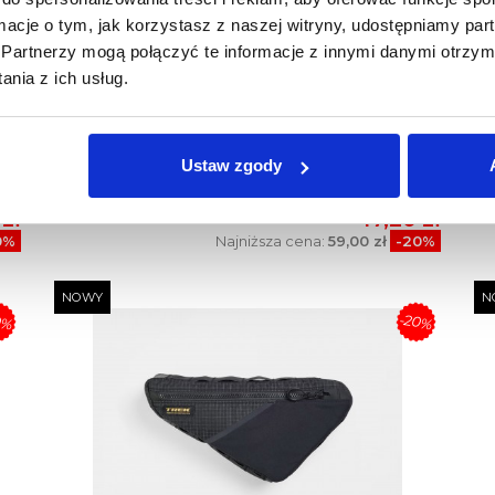
ormacje o tym, jak korzystasz z naszej witryny, udostępniamy p
Partnerzy mogą połączyć te informacje z innymi danymi otrzym
nia z ich usług.
re
Koszyk Na Bidon Rowerowy Trek Elite
T
Niebieski
Ustaw zgody
 zł
59,00 zł
zł
47,20 zł
0%
Najniższa cena:
59,00 zł
-20%
NOWY
N
0%
-20%