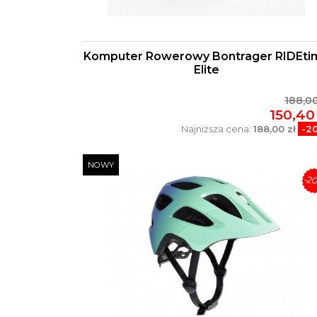
Komputer Rowerowy Bontrager RIDEti
Elite
188,00
150,40 
Najniższa cena:
188,00 zł
-2
NOWY
-2