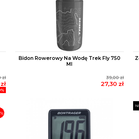
Bidon Rowerowy Na Wodę Trek Fly 750
Z
Ml
 zł
39,00 zł
zł
27,30 zł
0%
N
0%