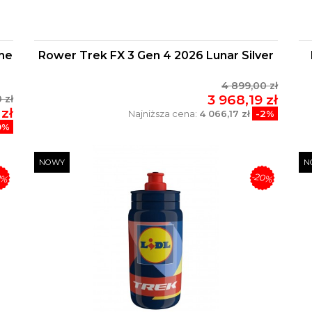
me
Rower Trek FX 3 Gen 4 2026 Lunar Silver
4 899,00 zł
3 968,19 zł
 zł
zł
Najniższa cena:
4 066,17 zł
-2%
0%
NOWY
N
0%
-20%