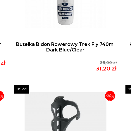
r
Butelka Bidon Rowerowy Trek Fly 740ml
Dark Blue/clear
zł
39,00 zł
31,20 zł
NOWY
N
0%
-20%