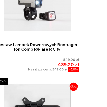
estaw Lampek Rowerowych Bontrager
Ion Comp R/Flare R City
549,00 zł
439,20 zł
Najniższa cena:
549,00 zł
-20%
OWY
-20%