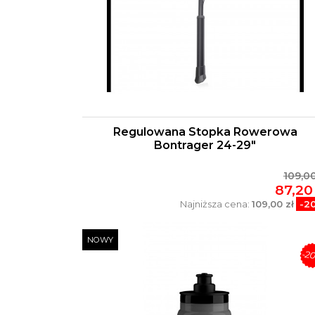
Regulowana Stopka Rowerowa
Bontrager 24-29"
109,00
87,20 
Najniższa cena:
109,00 zł
-2
NOWY
-2