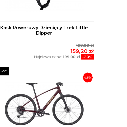
Kask Rowerowy Dziecięcy Trek Little
Dipper
199,00 zł
159,20 zł
Najniższa cena:
199,00 zł
-20%
OWY
-19%