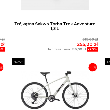
Trójkątna Sakwa Torba Trek Adventure
1,3 L
 zł
319,00 zł
zł
255,20 zł
0%
Najniższa cena:
319,00 zł
-20%
NOWY
N
0%
-19%