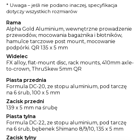
* Uwaga – jeśli nie podano inaczej, specyfikacja
dotyczy wszystkich rozmiarów
Rama
Alpha Gold Aluminium, wewnętrzne prowadzenie
przewodów, mocowania bagażnika i błotników,
hamulce tarczowe post mount, mocowanie
podpórki. QR 135 x 5 mm
Widelec
FX alloy, flat-mount disc, rack mounts, 410mm axle-
to-crown, ThruSkew 5mm QR
Piasta przednia
Formula DC-20, ze stopu aluminium, pod tarczę
na 6 śrub, 100 x 5 mm
Zacisk przedni
139 x 5 mm na śrubę
Piasta tylna
Formula DC-22, ze stopu aluminium, pod tarczę
na 6 śrub, bębenek Shimano 8/9/10, 135 x 5 mm
Zacisk tylny