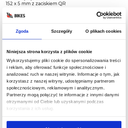
152 x 5 mm z zaciskiem QR
Obręcz
Bontrager Connection, dwuścienne, 32 otwory,
szerokość 20 mm, zawór Schrader
Opona
Zgoda
Szczegóły
O plikach cookies
Bontrager H2 Comp, stopka z drutu, 30 tpi, 700 x
35 mm
Niniejsza strona korzysta z plików cookie
Manetka
Shimano U4000, 9-rzędowa
Wykorzystujemy pliki cookie do spersonalizowania treści
Przerzutka tylna
i reklam, aby oferować funkcje społecznościowe i
Shimano CUES U4000
analizować ruch w naszej witrynie. Informacje o tym, jak
Korba
korzystasz z naszej witryny, udostępniamy partnerom
ProWheel Pro ze stopu aluminium, stalowa
społecznościowym, reklamowym i analitycznym.
zębatka narrow-wide 40T, 170 mm długości
Partnerzy mogą połączyć te informacje z innymi danymi
Wkład suportu
otrzymanymi od Ciebie lub uzyskanymi podczas
Uszczelniane łożysko maszynowe, 68 mm
korzystania z ich usług.
Kaseta
Shimano LINKGLIDE LG300, 11-46, 9-rzędowa
Pedał