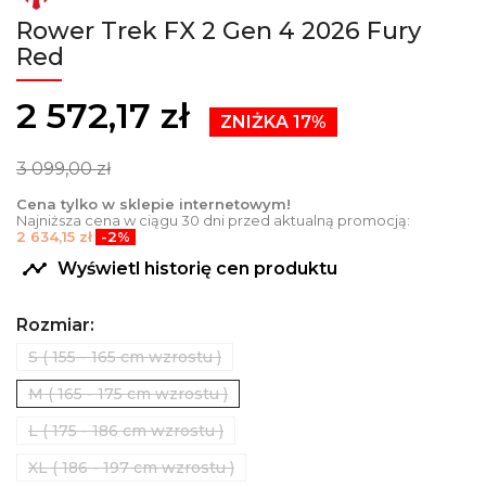
Rower Trek FX 2 Gen 4 2026 Fury
Red
2 572,17 zł
ZNIŻKA 17%
3 099,00 zł
Cena tylko w sklepie internetowym!
Najniższa cena w ciągu 30 dni przed aktualną promocją:
2 634,15 zł
-2%

Wyświetl historię cen produktu
Rozmiar:
S ( 155 - 165 cm wzrostu )
M ( 165 - 175 cm wzrostu )
L ( 175 - 186 cm wzrostu )
XL ( 186 - 197 cm wzrostu )