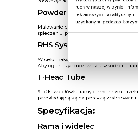
zaoszczędzić cenne gramy oraz uzyskać n
ruch w naszej witrynie. Inf
Powder Coated
reklamowym i analitycznym. 
uzyskanymi podczas korzysta
Malowanie polegające na nakładaniu naele
spieczeniu, powierzchnia lakieru tworzy 
RHS System
W celu maksymalnej ochrony naszych ram 
Aby ograniczyć możliwość uszkodzenia ram
T-Head Tube
Stożkowa główka ramy o zmiennym przekroju
przekładającą się na precyzję w sterowaniu
Specyfikacja:
Rama i widelec