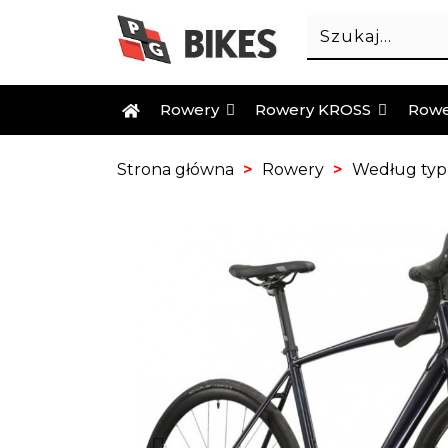
Rowery
Rowery KROSS
Rowe
Strona główna
Rowery
Według ty