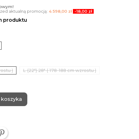
towym!
przed aktualną promocją:
4 598,00 zł
-18,00 zł
en produktu
ostu )
L (22") 28" ( 178-188 cm wzrostu )
 koszyka