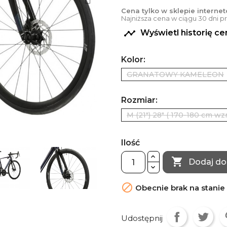
Cena tylko w sklepie interne
Najniższa cena w ciągu 30 dni 

Wyświetl historię c
Kolor:
GRANATOWY KAMELEON
Rozmiar:
M (21") 28" ( 170-180 cm wzr
Ilość

Dodaj do

Obecnie brak na stanie
Udostępnij