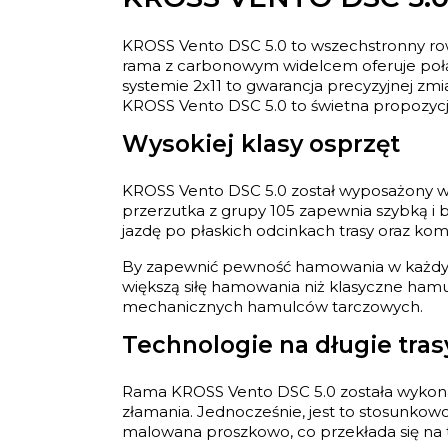
KROSS Vento DSC 5.0 to wszechstronny row
rama z carbonowym widelcem oferuje połąc
systemie 2x11 to gwarancja precyzyjnej z
KROSS Vento DSC 5.0 to świetna propozycj
Wysokiej klasy osprzęt
KROSS Vento DSC 5.0 został wyposażony w 
przerzutka z grupy 105 zapewnia szybką i
jazdę po płaskich odcinkach trasy oraz k
By zapewnić pewność hamowania w każdyc
większą siłę hamowania niż klasyczne hamu
mechanicznych hamulców tarczowych.
Technologie na długie tras
Rama KROSS Vento DSC 5.0 została wykonana
złamania. Jednocześnie, jest to stosunkow
malowana proszkowo, co przekłada się na 