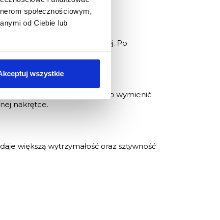
.
artnerom społecznościowym,
anymi od Ciebie lub
re wymaga obróbki termicznej. Po
 mechaniczne.
Akceptuj wszystkie
kodzenia można łatwo i szybko wymienić.
nej nakrętce.
 daje większą wytrzymałość oraz sztywność