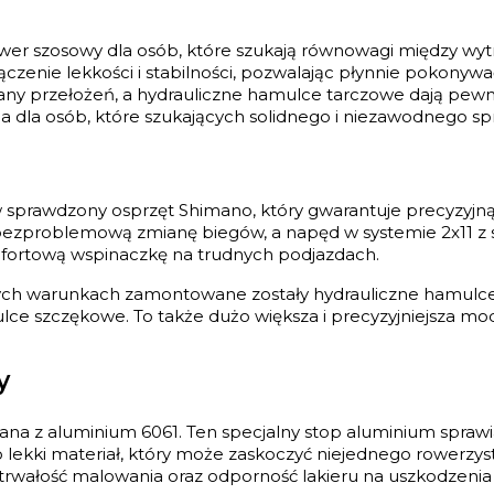
er szosowy dla osób, które szukają równowagi między wyt
zenie lekkości i stabilności, pozwalając płynnie pokonyw
miany przełożeń, a hydrauliczne hamulce tarczowe dają p
a dla osób, które szukających solidnego i niezawodnego s
sprawdzony osprzęt Shimano, który gwarantuje precyzyjną
 bezproblemową zmianę biegów, a napęd w systemie 2x11 z 
omfortową wspinaczkę na trudnych podjazdach.
h warunkach zamontowane zostały hydrauliczne hamulce
lce szczękowe. To także dużo większa i precyzyjniejsza mo
y
 z aluminium 6061. Ten specjalny stop aluminium sprawia,
o lekki materiał, który może zaskoczyć niejednego rowerzys
trwałość malowania oraz odporność lakieru na uszkodzeni