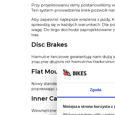
Przy projektowaniu ramy postanowiliśmy w
Ten system prowadzenia linek pozwolił nam 
Aby zapewnić najlepsze wrażenia z jazdy,
sprawdzą się w każdych warunkach. Dla po
wagę. Do tego dochodzi zaprojektowane z 
tras.
Disc Brakes
Hamulce tarczowe gwarantują nam dużą si
znacznie dłuższa niż hamulców tradycyjnyc
Flat Mount
Nowy standard mocowania hamulców, który 
poprawiając aerodynamikę, co w połączeni
Zgoda
Inner Cable Routing
Niniejsza strona korzysta z
Wewnętrzne prowadzenie linek wydłuża ich
Wykorzystujemy pliki cookie 