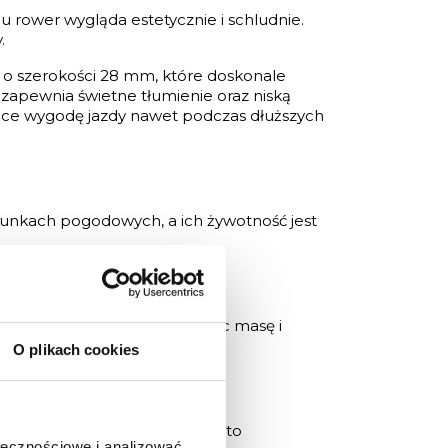
 rower wygląda estetycznie i schludnie.
.
 o szerokości 28 mm, które doskonale
zapewnia świetne tłumienie oraz niską
jące wygodę jazdy nawet podczas dłuższych
unkach pogodowych, a ich żywotność jest
ększając sztywność, obniżając masę i
O plikach cookies
piachem i deszczem. Pozwala to
ołecznościowe i analizować