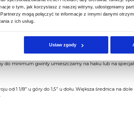
iezakłócony niczym, sportowo-wyczynowy charakter roweru
ormacje o tym, jak korzystasz z naszej witryny, udostępniamy p
Partnerzy mogą połączyć te informacje z innymi danymi otrzym
nia z ich usług.
ktryzowanych cząstek farby proszkowej na aluminium, któ
idealnie gładką powłokę wyjątkowo odporną na uszkodzenia
Ustaw zgody
stworzyliśmy system wymiennych haków, które w razie usz
y do minimum gwinty umieszczamy na haku lub na specjal
 od 1 1/8” u góry do 1,5” u dołu. Większa średnica na dole
.