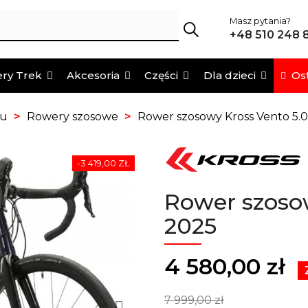
Masz pytania?
+48 510 248 
Ost
ry Trek
Akcesoria
Części
Dla dzieci
pu
Rowery szosowe
Rower szosowy Kross Vento 5.
-3 419,00 ZŁ
Rower szosow
2025
4 580,00 zł
7 999,00 zł