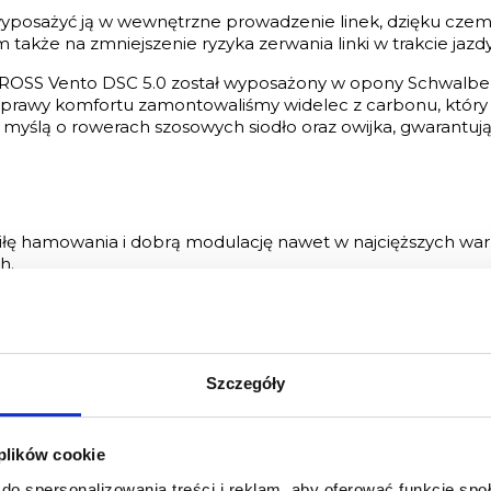
yposażyć ją w wewnętrzne prowadzenie linek, dzięku czemu
także na zmniejszenie ryzyka zerwania linki w trakcie jazdy
 KROSS Vento DSC 5.0 został wyposażony w opony Schwalbe
prawy komfortu zamontowaliśmy widelec z carbonu, który 
myślą o rowerach szosowych siodło oraz owijka, gwarantu
łę hamowania i dobrą modulację nawet w najcięższych war
h.
pozwala na większą integrację zacisku hamulca z ramą zwi
u z mniejszą masą pozytywnie wpływa na dynamikę jazdy.
Szczegóły
 plików cookie
 żywotność chroniąc je wraz z pancerzami przed błotem, 
do spersonalizowania treści i reklam, aby oferować funkcje sp