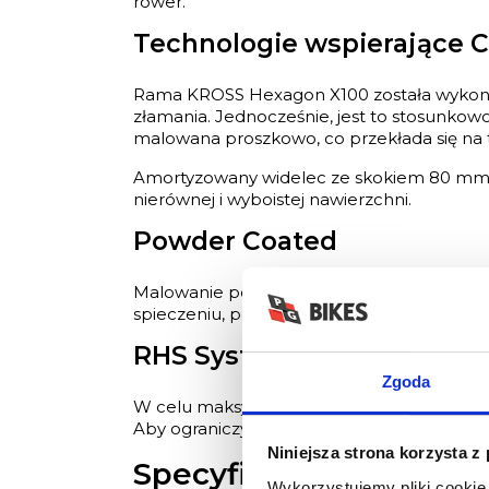
rower.
Technologie wspierające 
Rama KROSS Hexagon X100 została wykonana
złamania. Jednocześnie, jest to stosunkow
malowana proszkowo, co przekłada się na 
Amortyzowany widelec ze skokiem 80 mm za
nierównej i wyboistej nawierzchni.
Powder Coated
Malowanie polegające na nakładaniu naele
spieczeniu, powierzchnia lakieru tworzy 
RHS System
Zgoda
W celu maksymalnej ochrony naszych ram 
Aby ograniczyć możliwość uszkodzenia ram
Niniejsza strona korzysta z
Specyfikacja:
Wykorzystujemy pliki cookie 