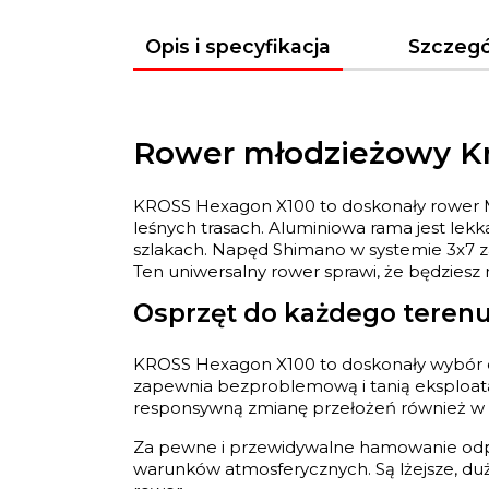
Opis i specyfikacja
Szczegó
Rower młodzieżowy Kr
KROSS Hexagon X100 to doskonały rower MTB
leśnych trasach. Aluminiowa rama jest lek
szlakach. Napęd Shimano w systemie 3x7 za
Ten uniwersalny rower sprawi, że będziesz 
Osprzęt do każdego teren
KROSS Hexagon X100 to doskonały wybór d
zapewnia bezproblemową i tanią eksploatac
responsywną zmianę przełożeń również w t
Za pewne i przewidywalne hamowanie odpow
warunków atmosferycznych. Są lżejsze, dużo