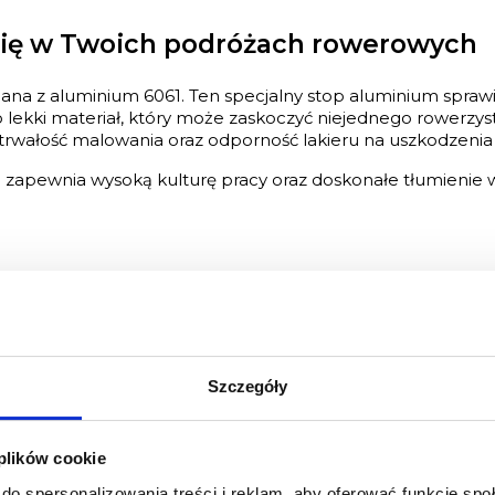
Cię w Twoich podróżach rowerowych
 z aluminium 6061. Ten specjalny stop aluminium sprawia,
o lekki materiał, który może zaskoczyć niejednego rowerzys
trwałość malowania oraz odporność lakieru na uszkodzeni
pewnia wysoką kulturę pracy oraz doskonałe tłumienie wi
ktryzowanych cząstek farby proszkowej na aluminium, któ
idealnie gładką powłokę wyjątkowo odporną na uszkodzenia
Szczegóły
stworzyliśmy system wymiennych haków, które w razie usz
y do minimum gwinty umieszczamy na haku lub na specjal
 plików cookie
do spersonalizowania treści i reklam, aby oferować funkcje sp