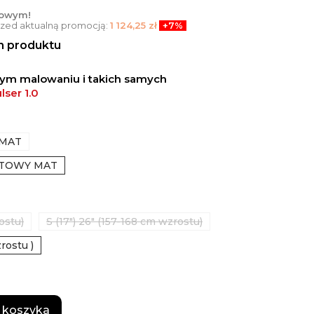
towym!
przed aktualną promocją:
1 124,25 zł
+7%
en produktu
nym malowaniu i takich samych
lser 1.0
 MAT
ITOWY MAT
ostu)
S (17") 26" (157-168 cm wzrostu)
zrostu )
 koszyka