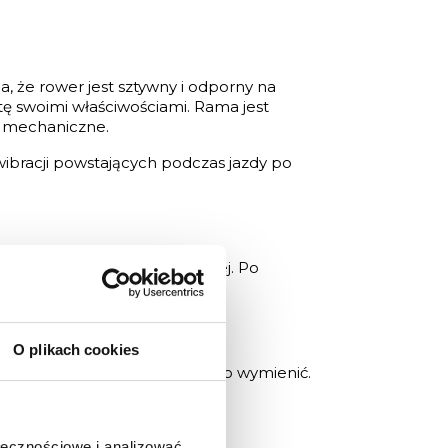
 że rower jest sztywny i odporny na
tę swoimi właściwościami. Rama jest
a mechaniczne.
bracji powstających podczas jazdy po
re wymaga obróbki termicznej. Po
 mechaniczne.
O plikach cookies
kodzenia można łatwo i szybko wymienić.
nej nakrętce.
ołecznościowe i analizować