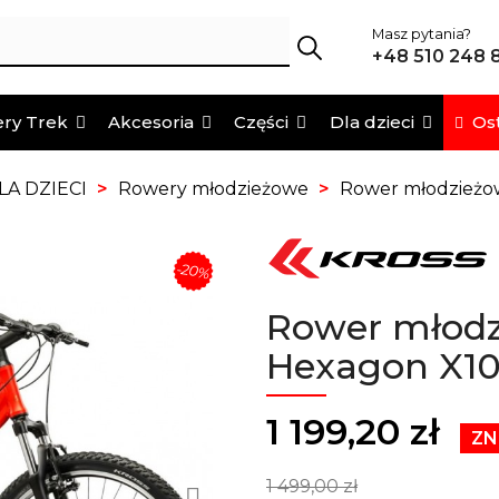
Masz pytania?
+48 510 248 
Ost
ry Trek
Akcesoria
Części
Dla dzieci
A DZIECI
Rowery młodzieżowe
Rower młodzieżo
-20%
Rower młodz
Hexagon X10
1 199,20 zł
ZN
1 499,00 zł