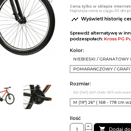
Cena tylko w sklepie interne
Najniższa cena w ciągu 30 dni 

Wyświetl historię c
Sprawdź alternatywę w in
podzespołach:
Kross PG Pu
Kolor:
NIEBIESKI / GRANATOWY
POMARAŃCZOWY / GRAF
Rozmiar:
XS (14") 26" (145-157 cm wzr
M (19") 26" ( 168 - 178 cm w
Ilość

Dodaj do