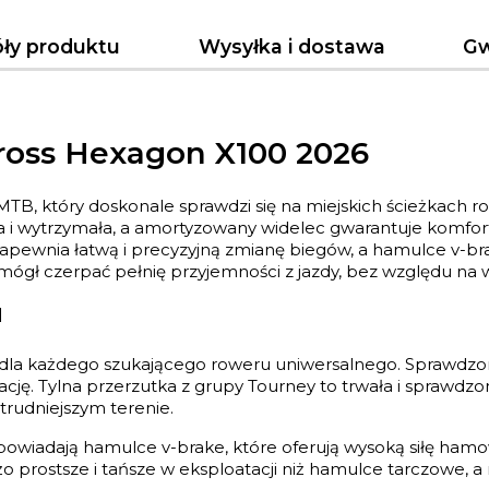
ły produktu
Wysyłka i dostawa
Gw
oss Hexagon X100 2026
, który doskonale sprawdzi się na miejskich ścieżkach ro
ka i wytrzymała, a amortyzowany widelec gwarantuje komfo
pewnia łatwą i precyzyjną zmianę biegów, a hamulce v-bra
mógł czerpać pełnię przyjemności z jazdy, bez względu na w
u
la każdego szukającego roweru uniwersalnego. Sprawdzon
ję. Tylna przerzutka z grupy Tourney to trwała i sprawdzon
rudniejszym terenie.
iadają hamulce v-brake, które oferują wysoką siłę hamow
 prostsze i tańsze w eksploatacji niż hamulce tarczowe, a