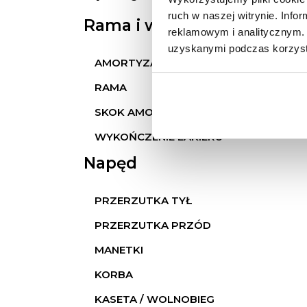
ruch w naszej witrynie. Inf
Rama i widelec
reklamowym i analitycznym. 
uzyskanymi podczas korzysta
AMORTYZATOR / WIDELEC
RAMA
SKOK AMORTYZATORA PRZÓD
WYKOŃCZENIE LAKIERU
Napęd
PRZERZUTKA TYŁ
PRZERZUTKA PRZÓD
MANETKI
KORBA
KASETA / WOLNOBIEG