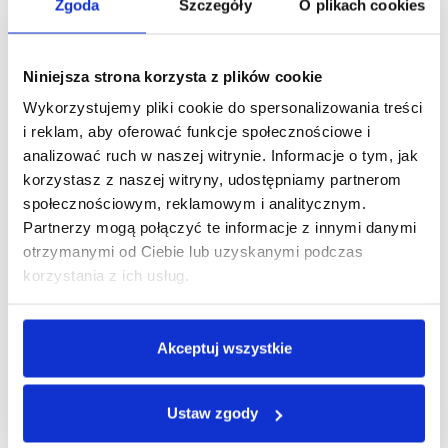
Zgoda
Szczegóły
O plikach cookies
PRZERZUTKA
SHIMANO CLARIS R2000
PRZÓD
Niniejsza strona korzysta z plików cookie
PRZERZUTKA
SHIMANO CLARIS R2000
TYŁ
Wykorzystujemy pliki cookie do spersonalizowania treści
i reklam, aby oferować funkcje społecznościowe i
MANETKI
SHIMANO CLARIS R2000
analizować ruch w naszej witrynie. Informacje o tym, jak
KORBA
FSA TEMPO ADVENTURE
korzystasz z naszej witryny, udostępniamy partnerom
społecznościowym, reklamowym i analitycznym.
KORONKI
46T-30T/175MM
Partnerzy mogą połączyć te informacje z innymi danymi
KASETA /
otrzymanymi od Ciebie lub uzyskanymi podczas
SHIMANO ACERA HG41
WOLNOBIEG
korzystania z ich usług.
ZAKRES KASETY
11-32T
/ WOLNOBIEGU
Akceptuj wszystkie
ILOŚĆ
16
PRZEŁOŻEŃ
SUPORT
FP-B902
Ustaw zgody