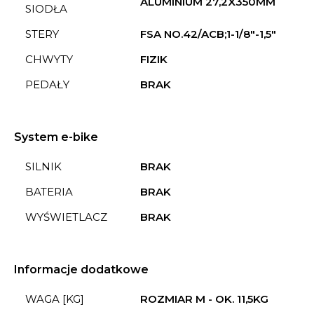
ALUMINIUM 27,2X350MM
SIODŁA
STERY
FSA NO.42/ACB;1-1/8"-1,5"
CHWYTY
FIZIK
PEDAŁY
BRAK
System e-bike
SILNIK
BRAK
BATERIA
BRAK
WYŚWIETLACZ
BRAK
Informacje dodatkowe
WAGA [KG]
ROZMIAR M - OK. 11,5KG