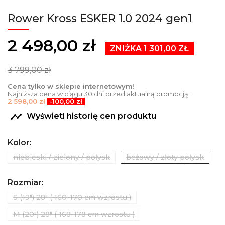
Rower Kross ESKER 1.0 2024 gen1
2 498,00 zł
ZNIŻKA 1 301,00 ZŁ
3 799,00 zł
Cena tylko w sklepie internetowym!
Najniższa cena w ciągu 30 dni przed aktualną promocją:
2 598,00 zł
-100,00 zł

Wyświetl historię cen produktu
Kolor:
niebieski / zielony / połysk
beżowy / złoty połysk
Rozmiar:
S (19") 28" ( 160-170 cm wzrostu )
M (20") 28" ( 168-178 cm wzrostu )