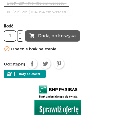
L (21") 28" ( 176-186 cm wzrostu )
XL (22") 28" ( 184-194 cm wzrostu )
Ilość

Dodaj do koszyka

Obecnie brak na stanie
Udostępnij