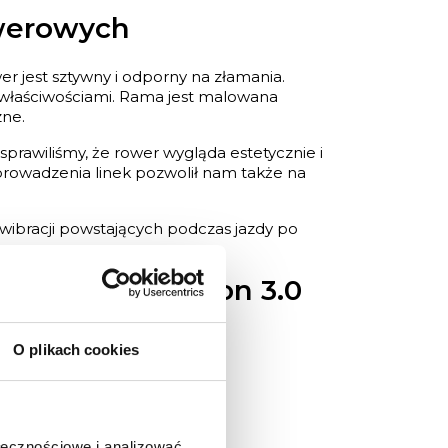
owerowych
r jest sztywny i odporny na złamania.
i właściwościami. Rama jest malowana
zne.
rawiliśmy, że rower wygląda estetycznie i
prowadzenia linek pozwolił nam także na
ibracji powstających podczas jazdy po
ik Kross Hexagon 3.0
O plikach cookies
ołecznościowe i analizować