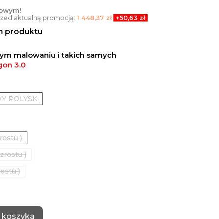
towym!
przed aktualną promocją:
1 448,37 zł
+50,63 zł
en produktu
nym malowaniu i takich samych
gon 3.0
Y POLYSK
rostu )
zrostu )
ostu )
 koszyka