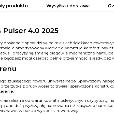
ły produktu
Wysyłka i dostawa
Gw
 Pulser 4.0 2025
y doskonale sprawdzi się na miejskich ścieżkach rowerowych
rzymała, a amortyzowany widelec gwarantuje komfort, nawet
atwą i precyzyjną zmianę biegów, a mechaniczne hamulce 
że będziesz mógł czerpać pełnię przyjemności z jazdy, bez 
erenu
dego szukającego roweru uniwersalnego. Sprawdzony napę
 przerzutka z grupy Acera to trwała i sprawdzona konstrukc
erenie.
 niezależnie od warunków atmosferycznych czy sytuacji n
ą one dużą wyższą siłę hamowania niż klasyczne hamulce 
is nawet w trakcie wycieczki rowerowej.