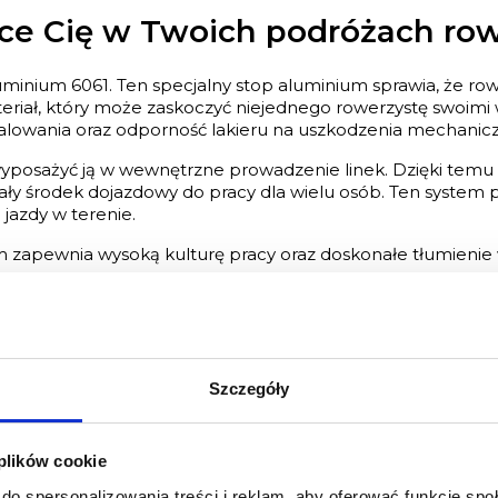
ące Cię w Twoich podróżach r
minium 6061. Ten specjalny stop aluminium sprawia, że rowe
teriał, który może zaskoczyć niejednego rowerzystę swoim
malowania oraz odporność lakieru na uszkodzenia mechanic
posażyć ją w wewnętrzne prowadzenie linek. Dzięki temu sp
ły środek dojazdowy do pracy dla wielu osób. Ten system 
 jazdy w terenie.
apewnia wysoką kulturę pracy oraz doskonałe tłumienie w
ss PG Pulser 4.0 to odpowiedn
Szczegóły
 plików cookie
do spersonalizowania treści i reklam, aby oferować funkcje sp