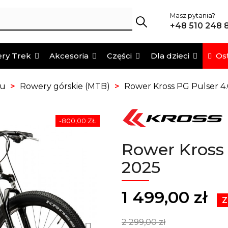
Masz pytania?
+48 510 248 
Ost
ry Trek
Akcesoria
Części
Dla dzieci
pu
Rowery górskie (MTB)
Rower Kross PG Pulser 4
-800,00 ZŁ
Rower Kross 
2025
1 499,00 zł
Z
2 299,00 zł