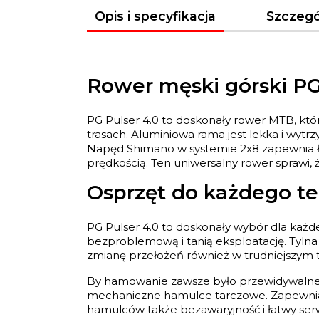
Opis i specyfikacja
Szczegó
Rower męski górski PG
PG Pulser 4.0 to doskonały rower MTB, któr
trasach. Aluminiowa rama jest lekka i wyt
Napęd Shimano w systemie 2x8 zapewnia ł
prędkością. Ten uniwersalny rower sprawi, 
Osprzęt do każdego t
PG Pulser 4.0 to doskonały wybór dla każ
bezproblemową i tanią eksploatację. Tylna
zmianę przełożeń również w trudniejszym t
By hamowanie zawsze było przewidywalne,
mechaniczne hamulce tarczowe. Zapewniaj
hamulców także bezawaryjność i łatwy serw