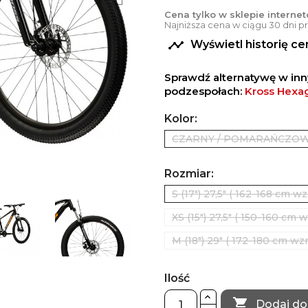
Cena tylko w sklepie interne
Najniższa cena w ciągu 30 dni 

Wyświetl historię c
Sprawdź alternatywę w in
podzespołach:
Kross Hexa
Kolor:
CZARNY / POMARAŃCZOW
Rozmiar:
S (17") 27,5" ( 162-168 cm wz
XS (15") 27,5" ( 150-160 cm w
M (18") 29" ( 172-180 cm wzr
Ilość

Dodaj do