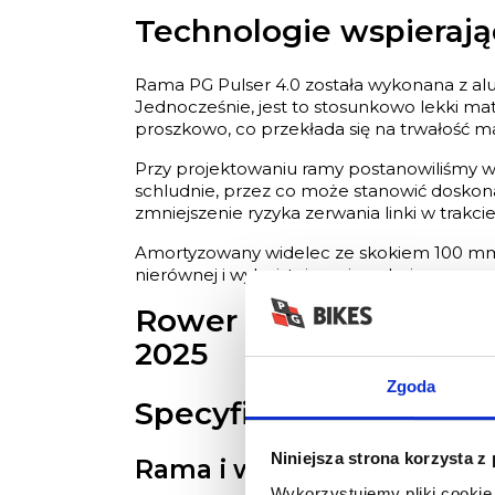
Technologie wspieraj
Rama PG Pulser 4.0 została wykonana z alu
Jednocześnie, jest to stosunkowo lekki ma
proszkowo, co przekłada się na trwałość 
Przy projektowaniu ramy postanowiliśmy wy
schludnie, przez co może stanowić doskona
zmniejszenie ryzyka zerwania linki w trakcie
Amortyzowany widelec ze skokiem 100 mm z
nierównej i wyboistej nawierzchni.
Rower trekkingowy Kro
2025
Zgoda
Specyfikacja:
Niniejsza strona korzysta z
Rama i widelec
Wykorzystujemy pliki cookie 