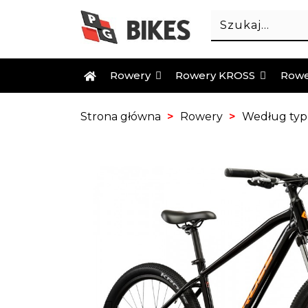
Rowery
Rowery KROSS
Rowe
Strona główna
Rowery
Według ty