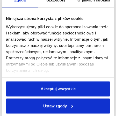
Zgoda
Szczegóły
O plikach cookies
SUPORT
FP-B902
ŁAŃCUCH
YBN S50
Niniejsza strona korzysta z plików cookie
Wykorzystujemy pliki cookie do spersonalizowania treści
Koła
i reklam, aby oferować funkcje społecznościowe i
analizować ruch w naszej witrynie. Informacje o tym, jak
PIASTA PRZÓD
GL-B01F
korzystasz z naszej witryny, udostępniamy partnerom
społecznościowym, reklamowym i analitycznym.
PIASTA TYŁ
GL-B01R
Partnerzy mogą połączyć te informacje z innymi danymi
OBRĘCZE
KROSS
otrzymanymi od Ciebie lub uzyskanymi podczas
korzystania z ich usług.
OPONY
WANDA 26X2.1
Akceptuj wszystkie
Hamulce
HAMULEC
V-BRAKE
Ustaw zgody
PRZÓD