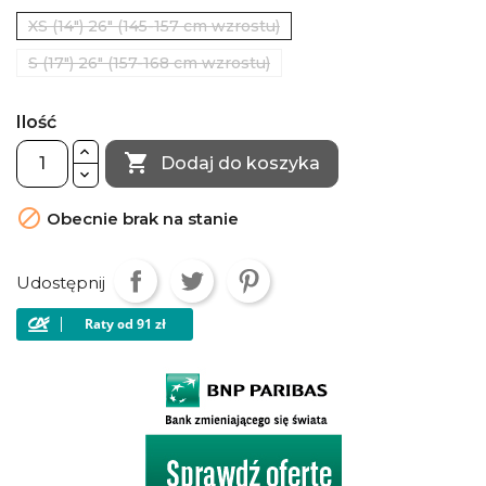
XS (14") 26" (145-157 cm wzrostu)
S (17") 26" (157-168 cm wzrostu)
Ilość

Dodaj do koszyka

Obecnie brak na stanie
Udostępnij