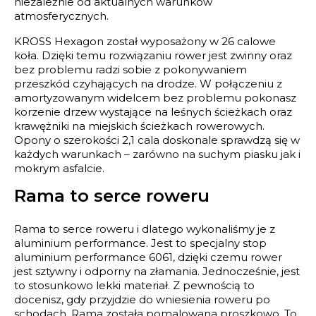
niezależnie od aktualnych warunków
atmosferycznych.
KROSS Hexagon został wyposażony w 26 calowe
koła. Dzięki temu rozwiązaniu rower jest zwinny oraz
bez problemu radzi sobie z pokonywaniem
przeszkód czyhających na drodze. W połączeniu z
amortyzowanym widelcem bez problemu pokonasz
korzenie drzew wystające na leśnych ścieżkach oraz
krawężniki na miejskich ścieżkach rowerowych.
Opony o szerokości 2,1 cala doskonale sprawdzą się w
każdych warunkach – zarówno na suchym piasku jak i
mokrym asfalcie.
Rama to serce roweru
Rama to serce roweru i dlatego wykonaliśmy je z
aluminium performance. Jest to specjalny stop
aluminium performance 6061, dzięki czemu rower
jest sztywny i odporny na złamania. Jednocześnie, jest
to stosunkowo lekki materiał. Z pewnością to
docenisz, gdy przyjdzie do wniesienia roweru po
schodach. Rama została pomalowana proszkowo. To