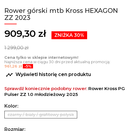
Rower górski mtb Kross HEXAGON
ZZ 2023
909,30 zł
ZNIŻKA 30%
1 299,00 zł
Cena tylko w sklepie internetowym!
Najniższa cena w ciągu 30 dni przed aktualną promocją:
961,26 zł
-5%

Wyświetl historię cen produktu
Sprawdź koniecznie podobny rower:
Rower Kross PG
Pulser ZZ 1.0 młodzieżowy 2025
Kolor:
czarny / bialy / grafitowy polysk
Rozmiar: