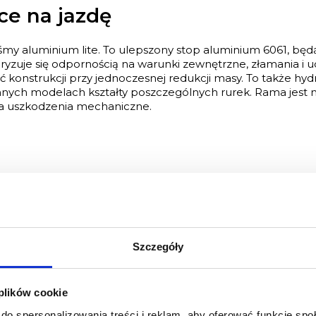
ce na jazdę
iśmy aluminium lite. To ulepszony stop aluminium 6061, 
eryzuje się odpornością na warunki zewnętrzne, złamania i u
konstrukcji przy jednoczesnej redukcji masy. To także hyd
nnych modelach kształty poszczególnych rurek. Rama jest 
na uszkodzenia mechaniczne.
MATOWY
ALUMINIUM LITE
SR SUNTOUR NEX HLO
Szczegóły
63MM
BRAK
 plików cookie
BRAK
do spersonalizowania treści i reklam, aby oferować funkcje sp