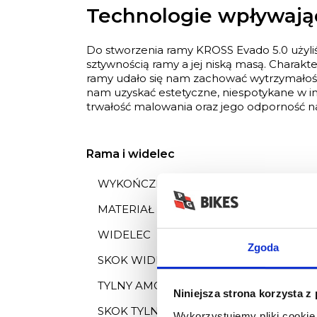
Technologie wpływają
Do stworzenia ramy KROSS Evado 5.0 użyl
sztywnością ramy a jej niską masą. Charakt
ramy udało się nam zachować wytrzymałość 
nam uzyskać estetyczne, niespotykane w i
trwałość malowania oraz jego odporność 
Rama i widelec
WYKOŃCZENIE LAKIERU
MATERIAŁ RAMY
WIDELEC
Zgoda
SKOK WIDELCA
TYLNY AMORTYZATOR
Niniejsza strona korzysta z
SKOK TYLNEGO AMORTYZATORA
Wykorzystujemy pliki cookie 