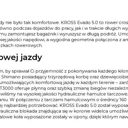
gdy nie było tak komfortowe. KROSS Evado 5.0 to rower cros
ówno podczas dojazdów do pracy, jak i w trakcie długich w
mu zamontujesz bagażnik i wyruszysz w długą podróż. Umoż
okiej jakości napędowi, a wygodna geometria połączona z
ieżkach rowerowych.
owej jazdy
m, by sprawiał Ci przyjemność z pokonywania każdego kilome
 Shimano posiadający trzyrzędową korbę oraz dziewięciobi
 umożliwiających komfortową jazdę w każdym terenie – zar
a T3000 oferuje płynną oraz szybką zmianę biegów niezależn
iliśmy na wysokiej jakości hydrauliczne hamulce tarczowe, k
aniu. W połączeniu z tarczami hamulcowymi o średnicy 16
ej najbardziej potrzebować. KROSS Evado 5.0 został wypo
auliczna blokada znajdująca się w koronie widelca umożliwi 
alowe koła wyposażone zostały w opony, dzięki którym nawe