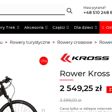
Masz pytania?
+48 510 248 
Ost
ry Trek
Akcesoria
Części
Dla dzieci
pu
Rowery turystyczne
Rowery crossowe
Rower
-25%
Rower Kross
2 549,25 zł
Z
3 399,00 zł
Cena tylko w sklepie interne