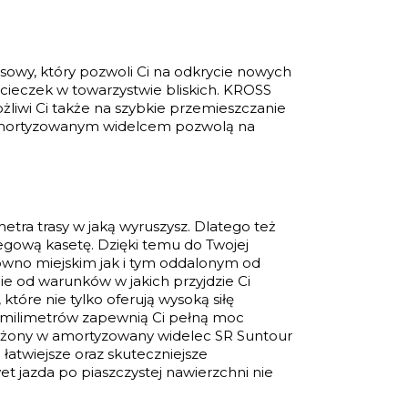
sowy, który pozwoli Ci na odkrycie nowych
ycieczek w towarzystwie bliskich. KROSS
liwi Ci także na szybkie przemieszczanie
 amortyzowanym widelcem pozwolą na
tra trasy w jaką wyruszysz. Dlatego też
egową kasetę. Dzięki temu do Twojej
ówno miejskim jak i tym oddalonym od
ie od warunków w jakich przyjdzie Ci
tóre nie tylko oferują wysoką siłę
0 milimetrów zapewnią Ci pełną moc
sażony w amortyzowany widelec SR Suntour
łatwiejsze oraz skuteczniejsze
t jazda po piaszczystej nawierzchni nie