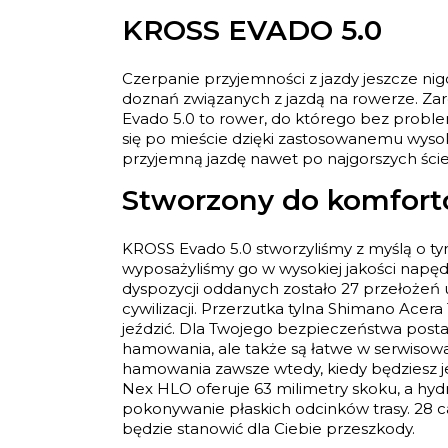
KROSS EVADO 5.0
Czerpanie przyjemności z jazdy jeszcze ni
doznań związanych z jazdą na rowerze. Zar
Evado 5.0 to rower, do którego bez proble
się po mieście dzięki zastosowanemu wys
przyjemną jazdę nawet po najgorszych śc
Stworzony do komfort
KROSS Evado 5.0 stworzyliśmy z myślą o ty
wyposażyliśmy go w wysokiej jakości napęd
dyspozycji oddanych zostało 27 przełożeń
cywilizacji. Przerzutka tylna Shimano Acer
jeździć. Dla Twojego bezpieczeństwa postaw
hamowania, ale także są łatwe w serwisow
hamowania zawsze wtedy, kiedy będziesz j
Nex HLO oferuje 63 milimetry skoku, a hydr
pokonywanie płaskich odcinków trasy. 28 c
będzie stanowić dla Ciebie przeszkody.