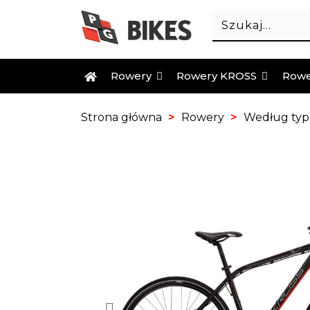
Rowery
Rowery KROSS
Rowe
Strona główna
Rowery
Według ty