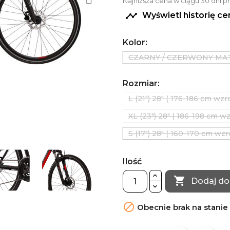
Najniższa cena w ciągu 30 dni 

Wyświetl historię c
Kolor:
CZARNY / CZERWONY MA
Rozmiar:
L (21") 28" ( 176-186 cm wzr
XL (23") 28" ( 186-198 cm wz
S (17") 28" ( 160-170 cm wzr
Ilość

Dodaj do

Obecnie brak na stanie