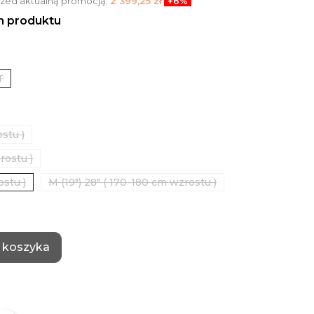
przed aktualną promocją:
2 399,25 zł
+6%
en produktu
T
ostu )
rostu )
ostu )
M (19") 28" ( 170-180 cm wzrostu )
 koszyka