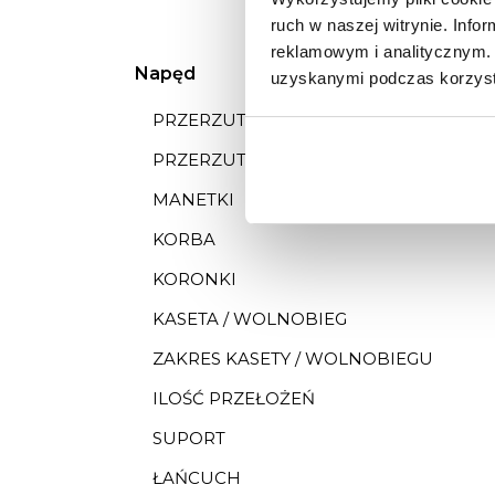
ruch w naszej witrynie. Inf
reklamowym i analitycznym. 
Napęd
uzyskanymi podczas korzysta
PRZERZUTKA PRZÓD
PRZERZUTKA TYŁ
MANETKI
KORBA
KORONKI
KASETA / WOLNOBIEG
ZAKRES KASETY / WOLNOBIEGU
ILOŚĆ PRZEŁOŻEŃ
SUPORT
ŁAŃCUCH