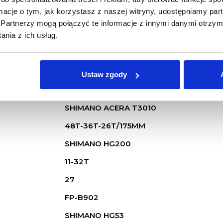
ormacje o tym, jak korzystasz z naszej witryny, udostępniamy p
Partnerzy mogą połączyć te informacje z innymi danymi otrzym
nia z ich usług.
SHIMANO ALTUS M370
SHIMANO ACERA T3000
Ustaw zgody
SHIMANO ALIVIO M3100
SHIMANO ACERA T3010
48T-36T-26T/175MM
SHIMANO HG200
11-32T
27
FP-B902
SHIMANO HG53