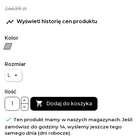
244,99 zł

Wyświetl historię cen produktu
Kolor
Szary
Rozmiar
Ilość

Dodaj do koszyka

Ten produkt mamy w naszych magazynach. Jeśli
zamówisz do godziny 14, wyślemy jeszcze tego
samego dnia (dni robocze).