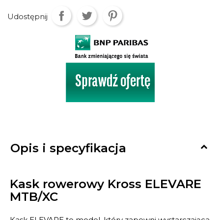
Udostępnij

Opis i specyfikacja
Kask rowerowy Kross ELEVARE
MTB/XC
Kask ELEVARE to model, który zapewni wystarczająca