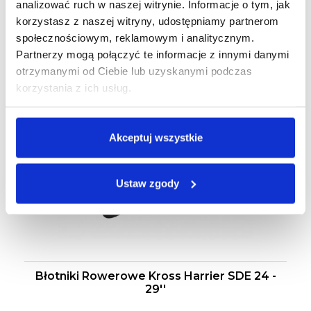
analizować ruch w naszej witrynie. Informacje o tym, jak
korzystasz z naszej witryny, udostępniamy partnerom
Klienci którzy zakupili ten produkt
społecznościowym, reklamowym i analitycznym.
kupili również:
Partnerzy mogą połączyć te informacje z innymi danymi
otrzymanymi od Ciebie lub uzyskanymi podczas
korzystania z ich usług.
Akceptuj wszystkie
Ustaw zgody
Błotniki Rowerowe Kross Harrier SDE 24 -
29''