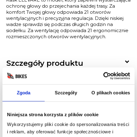
ochronę głowy do przejechania każdej trasy. Za
komfort Twojej głowy odpowiada 21 otworów
wentylacyjnych i precyzyjna regulacja. Dzięki niskiej
wadze sprawdzi się podczas długich godzin na
siodełku. Za wentylację odpowiada 21 ergonomicznie
rozmieszczonych otworów wentylacyjnych.

Szczegóły produktu

Wysyłka i dostawa

Gwarancja
Zgoda
Szczegóły
O plikach cookies

Opinie
Niniejsza strona korzysta z plików cookie

Raty
Wykorzystujemy pliki cookie do spersonalizowania treści
i reklam, aby oferować funkcje społecznościowe i