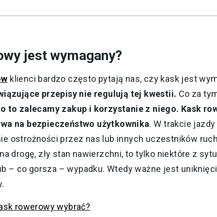
owy jest wymagany?
ów
klienci bardzo często pytają nas, czy kask jest wy
iązujące przepisy nie regulują tej kwestii.
Co za tym
 to zalecamy zakup i korzystanie z niego. Kask ro
ływa na bezpieczeństwo użytkownika
. W trakcie jazd
e ostrożności przez nas lub innych uczestników ruc
a drogę, zły stan nawierzchni, to tylko niektóre z syt
lub – co gorsza – wypadku. Wtedy ważne jest uniknię
.
kask rowerowy wybrać?