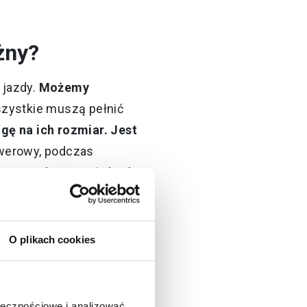
żny?
 jazdy.
Możemy
szystkie muszą pełnić
gę na ich rozmiar. Jest
owerowy, podczas
kcie jazdy. Za mały kask
kcesorium, które
O plikach cookies
im rozmiarze, to nie
ie nam niewygodnie, a
m.
ołecznościowe i analizować