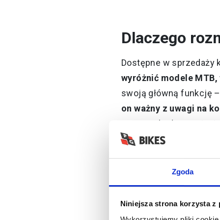
Dlaczego roz
Dostępne w sprzedaży k
wyróżnić modele MTB, f
swoją główną funkcję –
on ważny z uwagi na k
ruszania będzie zmienia
rowerowy będzie z kole
prędzej, czy później, wy
Zgoda
Z kaskiem rowerowym je
będziemy czuć się ko
Niniejsza strona korzysta z
zamiast czuć przyjemno
Wykorzystujemy pliki cookie 