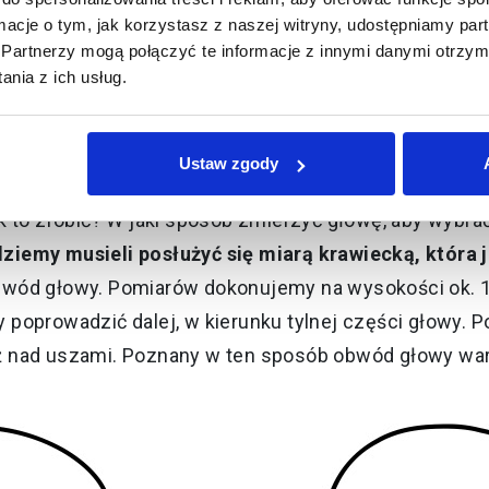
że zainteresować:
Turystyka rowerowa, co warto zabr
ormacje o tym, jak korzystasz z naszej witryny, udostępniamy p
Partnerzy mogą połączyć te informacje z innymi danymi otrzym
nia z ich usług.
ozmiar kasku rowerowego?
Ustaw zgody
y
, trzeba wybrać jego właściwy rozmiar. To nie podleg
k to zrobić? W jaki sposób zmierzyć głowę, aby wybra
ziemy musieli posłużyć się miarą krawiecką, która 
wód głowy. Pomiarów dokonujemy na wysokości ok. 1-2
poprowadzić dalej, w kierunku tylnej części głowy. 
 nad uszami. Poznany w ten sposób obwód głowy war