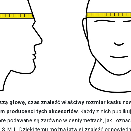
szą głowę, czas znaleźć właściwy rozmiar kasku ro
m producenci tych akcesoriów
. Każdy z nich publik
re podawane są zarówno w centymetrach, jak i ozna
 S, M, L. Dzięki temu można łatwiej znaleźć odpowiedni