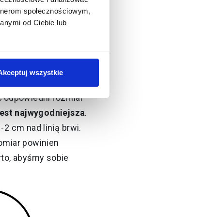
ać na dłuższą trasę?
artnerom społecznościowym,
anymi od Ciebie lub
Akceptuj wszystkie
a żadnym
ć odpowiedni rozmiar
jest najwygodniejsza
.
 cm nad linią brwi.
Pomiar powinien
to, abyśmy sobie