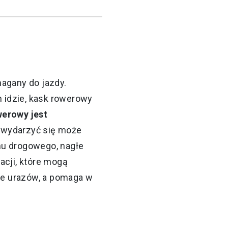
magany do jazdy.
 idzie, kask rowerowy
werowy jest
y wydarzyć się może
hu drogowego, nagłe
uacji, które mogą
cie urazów, a pomaga w