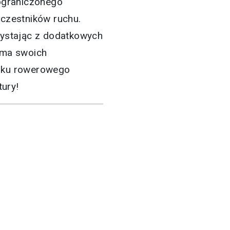
ograniczonego
uczestników ruchu.
ystając z dodatkowych
 ma swoich
asku rowerowego
ury!