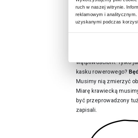
Ten artykuł też Cię mo
ruch w naszej witrynie. Inf
reklamowym i analitycznym. 
uzyskanymi podczas korzysta
Jak wybrać r
Kupując
kask rowerow
wątpliwościom. Tylko ja
kasku rowerowego?
Będ
Musimy nią zmierzyć ob
Miarę krawiecką musimy 
być przeprowadzony tuż
zapisali.