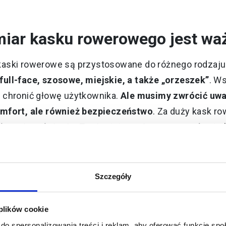
miar kasku rowerowego jest wa
aski rowerowe są przystosowane do różnego rodzaju
ull-face, szosowe, miejskie, a także „orzeszek”
. W
 chronić głowę użytkownika.
Ale musimy zwrócić uwa
omfort, ale również bezpieczeństwo
. Za duży kask r
ł swoje położenie. To niestety może rozpraszać w tra
i uciskać głowę. Stanie się wtedy przeszkadzającym a
ląduje na półce.
Szczegóły
st jak z ubraniami. Jeśli kupimy je w nieodpowiedn
mfortowo
. Źle dobrany kask rowerowy sprawi, że będz
 plików cookie
ść z podróżowania, naszą uwagę przykuje akcesoriu
do spersonalizowania treści i reklam, aby oferować funkcje sp