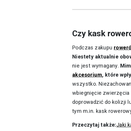
Czy kask rower
Podczas zakupu
rower
Niestety aktualnie obow
nie jest wymagany.
Mimo
akcesorium
, które wp
wszystko. Niezachowani
wbiegnięcie zwierzęcia n
doprowadzić do kolizji 
tym m.in. kask rowerowy
Przeczytaj także:
Jaki 