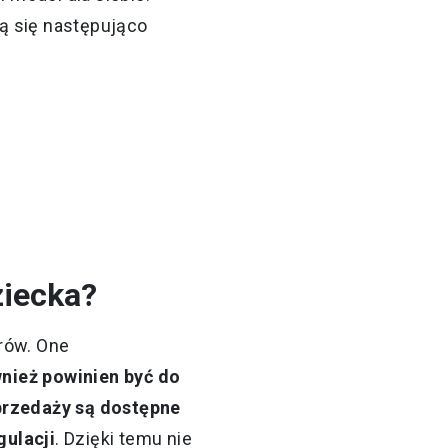
ą się następująco
ziecka?
rów. One
nież powinien być do
przedaży są dostępne
gulacji
. Dzięki temu nie