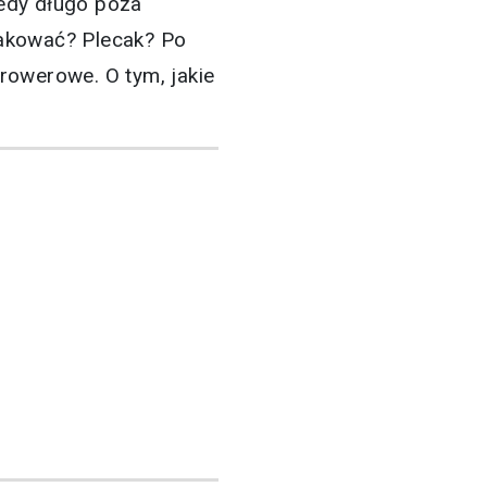
edy długo poza
akować? Plecak? Po
rowerowe. O tym, jakie