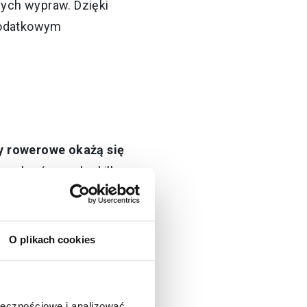
ych wypraw. Dzięki
dodatkowym
y rowerowe okażą się
 zabrać ze sobą kilka
zcze więcej. W takich
O plikach cookies
. Możesz do nich
ek.
ołecznościowe i analizować