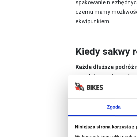
spakowanie niezbędnych
czemu mamy możliwość
ekwipunkiem.
Kiedy sakwy 
Każda dłuższa podróż r
przydatnym elementem
rzeczy. Podobnie z wyj
sytuacjach sakwy rower
Zgoda
Co ciekawe, sakwy prz
spakować prowiant, czy
Niniejsza strona korzysta z
Wykorzystujemy pliki cookie 