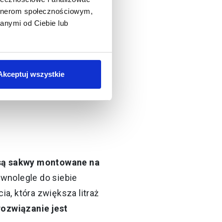
artnerom społecznościowym,
anymi od Ciebie lub
, zobaczysz różne
ardziej znane są
Akceptuj wszystkie
zanie. Wszystkie
 są sakwy montowane na
ównolegle do siebie
a, która zwiększa litraż
rozwiązanie jest