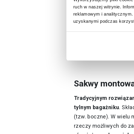
ruch w naszej witrynie. Inf
Jakie są rod
reklamowym i analitycznym. 
uzyskanymi podczas korzysta
Kiedy odwiedzisz sklep
rodzaje sakw. Głównym
oczywiście modele insta
prezentujemy poniżej.
Sakwy montowan
Tradycyjnym rozwiązan
tylnym bagażniku
. Skł
(tzw. boczne). W wielu 
rzeczy możliwych do zab