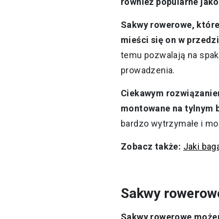
również popularne jako
Sakwy rowerowe, które
mieści się on w przedz
temu pozwalają na spako
prowadzenia.
Ciekawym rozwiązaniem
montowane na tylnym 
bardzo wytrzymałe i moż
Zobacz także:
Jaki bag
Sakwy rowerow
Sakwy rowerowe możemy