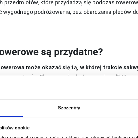
 przedmiotów, które przydadzą się podczas rowerow
 wygodnego podróżowania, bez obarczania pleców 
rowerowe są przydatne?
owerowa może okazać się tą, w której trakcie sakw
 wyposażenia
. Chcesz wyjechać na weekend? Musisz
azdem nawet na tydzień. Wtedy tych rzeczy będzie jes
owe sprawdzają się najlepiej.
Szczegóły
ydadzą się również na jednodniowy wypad za miasto
 też kurtkę przeciwdeszczową – tak na wszelki wypad
 plików cookie
do spersonalizowania treści i reklam, aby oferować funkcje sp