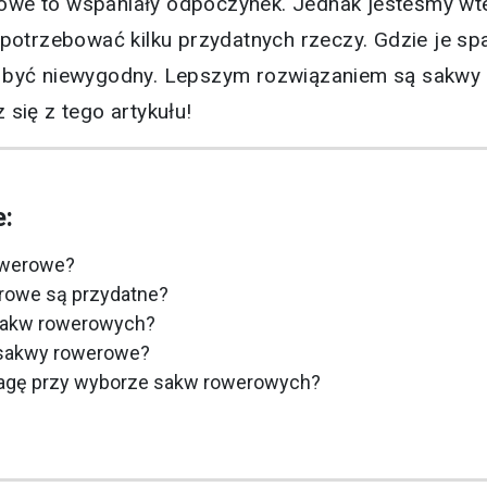
owe to wspaniały odpoczynek. Jednak jesteśmy wt
trzebować kilku przydatnych rzeczy. Gdzie je sp
e być niewygodny. Lepszym rozwiązaniem są sakwy 
 się z tego artykułu!
e:
owerowe?
rowe są przydatne?
 sakw rowerowych?
sakwy rowerowe?
agę przy wyborze sakw rowerowych?