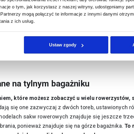
ormacje o tym, jak korzystasz z naszej witryny, udostępniamy p
zaje sakw rowerowych?
Partnerzy mogą połączyć te informacje z innymi danymi otrzym
nia z ich usług.
 rowerowy, czy to stacjonarny, czy też internetowy
 kryterium ich podziału jest miejsce montażu
. Najb
Ustaw zgody
lowane na tylnym bagażniku. Ale to nie jedyne rozwią
e na tylnym bagażniku
iem, które możesz zobaczyć u wielu rowerzystów,
adają się one zazwyczaj z dwóch toreb, ustawionych r
modelach sakw rowerowych znajduje się jeszcze trzeci
rania, ponieważ znajduje się na górze bagażnika.
To 