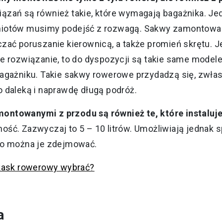
ązań są również takie, które wymagają bagażnika. Je
miotów musimy podejść z rozwagą. Sakwy zamontowa
zać poruszanie kierownicą, a także promień skrętu. Je
e rozwiązanie, to do dyspozycji są takie same modele, 
bagażniku. Takie sakwy rowerowe przydadzą się, zwła
o daleką i naprawdę długą podróż.
ontowanymi z przodu są również te, które instaluj
ość. Zazwyczaj to 5 – 10 litrów. Umożliwiają jednak
ko można je zdejmować.
kask rowerowy wybrać?
a