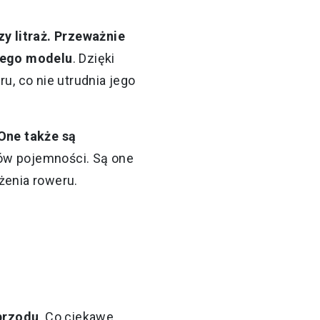
y litraż. Przeważnie
anego modelu
. Dzięki
u, co nie utrudnia jego
One także są
rów pojemności. Są one
żenia roweru.
przodu
. Co ciekawe,