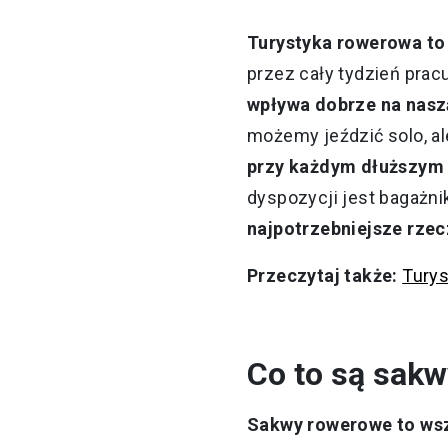
Turystyka rowerowa to
przez cały tydzień pra
wpływa dobrze na naszą
możemy jeździć solo, al
przy każdym dłuższym 
dyspozycji jest bagażni
najpotrzebniejsze rze
Przeczytaj także:
Turys
Co to są sak
Sakwy rowerowe to wsz