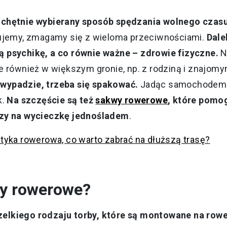
 chętnie wybierany sposób spędzania wolnego czasu
cujemy, zmagamy się z wieloma przeciwnościami.
Dale
 psychikę, a co równie ważne – zdrowie fizyczne.
N
e również w większym gronie, np. z rodziną i znajomy
wypadzie, trzeba się spakować.
Jadąc samochodem s
k.
Na szczęście są też
sakwy rowerowe
, które pomo
czy na wycieczkę jednośladem
.
tyka rowerowa, co warto zabrać na dłuższą trasę?
wy rowerowe?
elkiego rodzaju torby, które są montowane na row