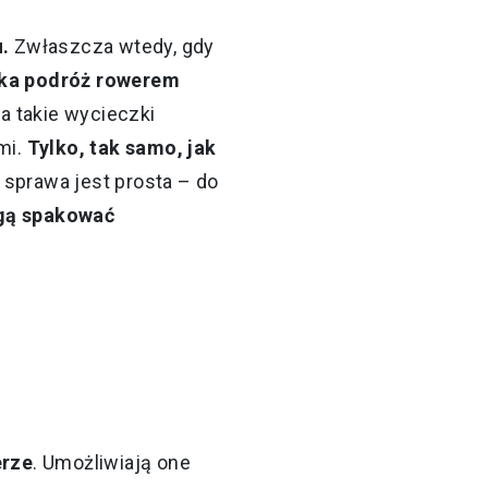
.
Zwłaszcza wtedy, gdy
ka podróż rowerem
a takie wycieczki
mi.
Tylko, tak samo, jak
prawa jest prosta – do
gą spakować
erze
. Umożliwiają one