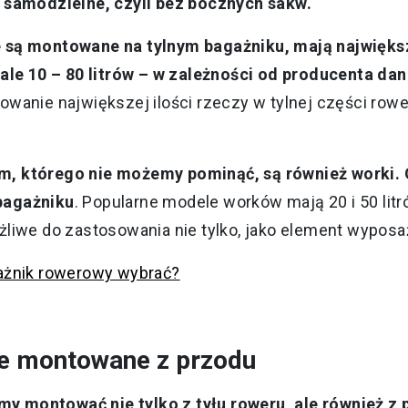
 samodzielne, czyli bez bocznych sakw.
 są montowane na tylnym bagażniku, mają największ
iale 10 – 80 litrów – w zależności od producenta d
wanie największej ilości rzeczy w tylnej części rower
, którego nie możemy pominąć, są również worki. 
bagażniku
. Popularne modele worków mają 20 i 50 lit
liwe do zastosowania nie tylko, jako element wyposa
ażnik rowerowy wybrać?
e montowane z przodu
 montować nie tylko z tyłu roweru, ale również z 