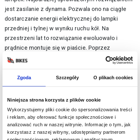
jest zasilanie z dynama. Pozwala ono na ciągłe
dostarczanie energii elektrycznej do lampki
przedniej i tylnej w wyniku ruchu kół. Na
przestrzeni lat to rozwiązanie ewoluowało i
prądnice montuje się w piaście. Poprzez
zastosowanie dynama rowery zyskują na wadze,
zatem nie jest to sposób dobry dla wszystkich
rodzajów rowerów
. Inną możliwością jest
Zgoda
Szczegóły
O plikach cookies
zasilanie z baterii, wymiennych akumulatorków
lub wbudowanego akumulatora. Wymienne
Niniejsza strona korzysta z plików cookie
ogniwa są wygodne, jeśli nie korzystamy z
Wykorzystujemy pliki cookie do spersonalizowania treści
lampek przez cały czas. Inaczej trzeba będzie
i reklam, aby oferować funkcje społecznościowe i
analizować ruch w naszej witrynie. Informacje o tym, jak
mieć przy sobie zapas baterii lub naładowanych
korzystasz z naszej witryny, udostępniamy partnerom
akumulatorków na wymianę. Wygodne za to może
społecznościowym, reklamowym i analitycznym.