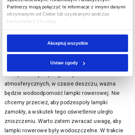
być zasilanie z wbudowanego akumulatora, który
Partnerzy mogą połączyć te informacje z innymi danymi
można ładować poprzez złącze USB. W razie
otrzymanymi od Ciebie lub uzyskanymi podczas
korzystania z ich usług.
wyczerpania akumulatora można go naładować z
powerbanka, który też warto mieć przy sobie.
Akceptuj wszystkie
Wodoodporność
Ustaw zgody
Jeśli podróżujemy w gorszych warunkach
atmosferycznych, w czasie deszczu, ważna
będzie wodoodporność lampki rowerowej. Nie
chcemy przecież, aby podzespoły lampki
zamokły, a wskutek tego oświetlenie uległo
zniszczeniu. Warto zatem zwracać uwagę, aby
lampki rowerowe były wodoszczelne. W trakcie