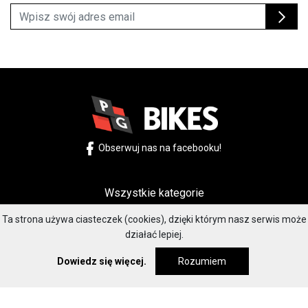
Obserwuj nas na facebooku!
Wszystkie kategorie
Porady
Ta strona używa ciasteczek (cookies), dzięki którym nasz serwis może
działać lepiej.
Akcesoria rowerowe
Dowiedz się więcej.
Rozumiem
Testy produktów
Trening i zdrowie